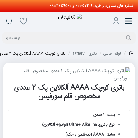
شماره های مشاوره و خرید: 57129-021 و 09121759502
جستجو
لوازم جانبی
باتری | Battery
باتری کوچک AAAA آلکالاین پک 2 عددی مخصوص قلم سورفیس
home
باتری کوچک AAAA آلکالاین پک 2 عددی
حراج
مخصوص قلم سورفیس
بسته 2 عددی
نوع باتری: Ultra+ Alkaline (اولترا+ آلکالاین)
سایز: AAAA (نیم‌قلمی باریک)