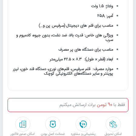
ولتاژ: 1.5 ولت
آمپر: 25A
مناسب برای قلم های دیجیتال (سرفیس پن و...)
ویژگی های خاص: قدرت بالا، ضد نشت، بدون جیوه، کادمیوم و
سرب
مناسب برای دستگاه های پر مصرف
ابعاد (قطر × طول): ۸.۳ × ۴۲.۵ میلی‌متر
موارد مصرف: قلم سرفیس، قلم‌های نوری، دستگاه قند خون، لیزر
پوینتر و سایر دستگاه‌های الکترونیکی کوچک
فقط با
90 تومن
برات ارسالش میکنیم
امکان تحویل
پشتیبانی و مشاوره
ﺿﻤﺎﻧﺖ اﺻﻞ ﺑﻮدن
امکان صدور فاکتور