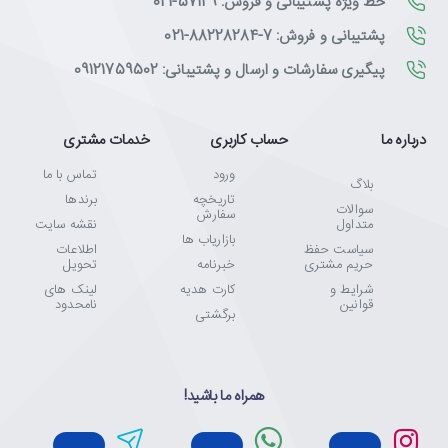
خط ویژه پشتیبانی و فروش: 57129-021
تکنولوژی و انتخاب‌های هوشمندانه است. با ضمانت اصالت کالا، مشاوره
پشتیبانی و فروش: 7-88228284-021
تخصصی، ارسال سریع و پشتیبانی واقعی، خیالت از خرید راحت باشد. ما
اینجاییم تا تجربه‌ای متفاوت، حرفه‌ای و قابل اعتماد از خرید آنلاین را
پیگیری سفارشات و ارسال و پشتیبانی: 09121759502
برایت رقم بزنیم. تکتازشاپ یعنی خرید با خیال راحت، انتخاب با اطمینان.
درباره ما
حساب کاربری
خدمات مشتری
ورود
تماس با ما
بلاگ
تاریخچه
برندها
سوالات
سفارش
متداول
نقشه سایت
بازاریاب ها
سیاست حفظ
اطلاعات
حریم مشتری
خبرنامه
تحویل
شرایط و
کارت هدیه
لینک های
قوانین
نامحدود
برگشتی
همراه ما باشید!