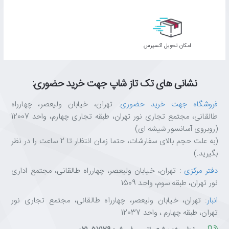
✅
هنرمندان و طراحان دیجیتال:
که برای رسم خطوط دقیق و بدون لرزش
به پایداری ولتاژ نیاز دارند.
✅
دانشجویان و پژوهشگران:
که ساعت‌ها با قلم خود یادداشت‌برداری
می‌کنند و به یک منبع انرژی مطمئن نیاز دارند.
اﻣﮑﺎن ﺗﺤﻮﯾﻞ اﮐﺴﭙﺮس
✅
مدیران و کارمندان:
که از قلم سرفیس برای امضای دیجیتال اسناد و ثبت
ایده‌های خود استفاده می‌کنند.
✅
کاربران عادی:
که به دنبال یک باتری باکیفیت و ماندگار برای گجت‌های
نشانی های تک تاز شاپ جهت خرید حضوری:
روزمره خود هستند.
✅ ویژگی‌های کلیدی باتری قلمی GP Ultra+ Alkaline
فروشگاه جهت خرید حضوری
: تهران، خیابان ولیعصر، چهارراه
AAAA
طالقانی، مجتمع تجاری نور تهران، طبقه تجاری چهارم، واحد 12007
✅
عملکرد پایدار و قابل اعتماد
در دستگاه‌های حساس مانند قلم سرفیس
(روبروی آسانسور شیشه ای)
✅
طراحی ضد نشت و خوردگی
برای محافظت از دستگاه‌های شما
(به علت حجم بالای سفارشات، حتما زمان انتظار تا 2 ساعت را در نظر
✅
ماندگاری طولانی در انبار
بدون افت قابل توجه شارژ
بگیرید.)
✅
ابعاد استاندارد (۴۲.۵ × ۸.۳ میلی‌متر)
برای جایگذاری آسان
دفتر مرکزی
: تهران، خیابان ولیعصر، چهارراه طالقانی، مجتمع اداری
✅
مناسب برای قلم‌های دیجیتال سرفیس
و سایر دستگاه‌های AAAA
نور تهران، طبقه سوم، واحد 1509
✅
بسته ۲ عددی
برای استفاده طولانی‌تر و صرفه‌جویی اقتصادی
انبار
: تهران، خیابان ولیعصر، چهارراه طالقانی، مجتمع تجاری نور
چرا از تکتازشاپ خرید کنیم؟
تهران، طبقه چهارم ، واحد 12037
تکتازشاپ فقط یک فروشگاه نیست—یک مقصد مطمئن برای عاشقان