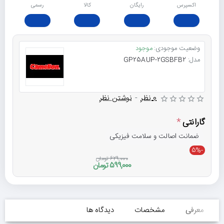
اکسپرس
رایگان
ﮐﺎﻟﺎ
رسمی
وضعیت موجودی:
موجود
مدل:
GP25AUP-2GSBFB2
0 نظر
-
نوشتن نظر
گارانتی
ضمانت اصالت و سلامت فیزیکی
-5%
629,000 تومان
599,000 تومان
معرفی
مشخصات
دیدگاه ها