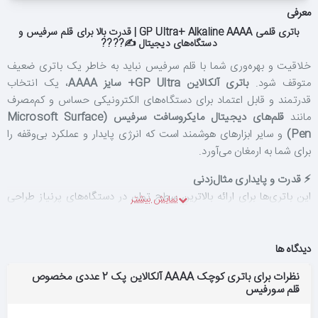
معرفی
باتری قلمی GP Ultra+ Alkaline AAAA | قدرت بالا برای قلم سرفیس و
دستگاه‌های دیجیتال ✍️????
خلاقیت و بهره‌وری شما با قلم سرفیس نباید به خاطر یک باتری ضعیف
متوقف شود.
باتری آلکالاین GP Ultra+ سایز AAAA
، یک انتخاب
قدرتمند و قابل اعتماد برای دستگاه‌های الکترونیکی حساس و کم‌مصرف
مانند
قلم‌های دیجیتال مایکروسافت سرفیس (Microsoft Surface
Pen)
و سایر ابزارهای هوشمند است که انرژی پایدار و عملکرد بی‌وقفه را
برای شما به ارمغان می‌آورد.
⚡ قدرت و پایداری مثال‌زدنی
این باتری‌ها برای ارائه بالاترین سطح توان در دستگاه‌های پرنیاز طراحی
شده‌اند. برخلاف باتری‌های معمولی که با کاهش شارژ، افت عملکرد
محسوسی دارند، باتری‌های آلکالاین باکیفیت GP انرژی یکنواخت و
پایداری را در طول عمر خود به دستگاه می‌رسانند. این موضوع برای
دیدگاه ها
قلم‌های سرفیس که برای تشخیص دقیق سطوح فشار به ولتاژ ثابت نیاز
نظرات برای باتری کوچک AAAA آلکالاین پک 2 عددی مخصوص
دارند، یک مزیت حیاتی به شمار می‌رود. طراحی داخلی پیشرفته این
قلم سورفیس
باتری‌ها، عملکرد فوق‌العاده روان و بدون لگ قلم را حتی در حساس‌ترین
لحظات طراحی یا یادداشت‌برداری تضمین می‌کند.