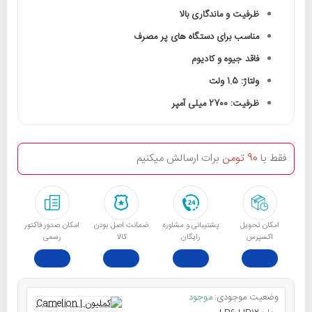
ظرفیت و ماندگاری بالا
مناسب برای دستگاه های پر مصرف
فاقد جیوه و کادیوم
ولتاژ: 1.5 ولت
ظرفیت: 2700 میلی آمپر
فقط با
90 تومن
برات ارسالش میکنیم
امکان تحویل
پشتیبانی و مشاوره
ﺿﻤﺎﻧﺖ اﺻﻞ ﺑﻮدن
امکان صدور فاکتور
اکسپرس
رایگان
ﮐﺎﻟﺎ
رسمی
وضعیت موجودی:
موجود