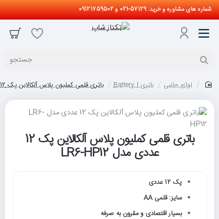
شماره های مشاوره و خرید: 57129-021 و 09121759502
جستجو
لوازم جانبی
باتری | Battery
باتری قلمی کملیون پلاس آلکالاین پک 12 عددی مدل LR6-HP12
home
باتری قلمی کملیون پلاس آلکالاین پک 12
عددی مدل LR6-HP12
پک 12 عددی
سایز: قلمی AA
بسیار اقتصادی و مقرون به صرفه