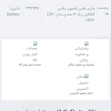
اتصال اشتباه
بسته‌بندی شرینک اقتصادی با نمایشگر فروشگاهی
برچسب
باتری قلمی کملیون پلاس
3321441
باتری |
ها:
آلکالاین پک 12 عددی مدل LR6-
Battery
HP12
پشتیبانی و مشاوره رایگان
ﺿﻤﺎﻧﺖ اﺻﻞ ﺑﻮدن ﮐﺎﻟﺎ
اﻣﮑﺎن ﺗﺤﻮﯾﻞ اﮐﺴﭙﺮس