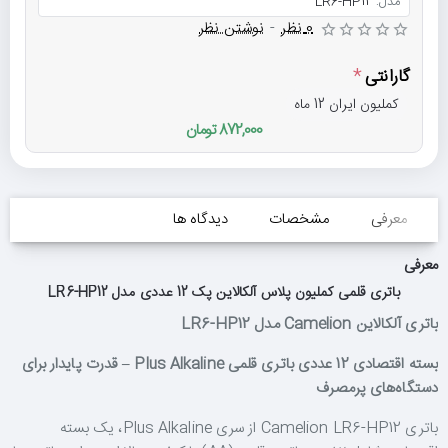
مدل:
LR6-HP12
0 نظر
-
نوشتن نظر
گارانتی
کملیون ایران 12 ماه
872,000 تومان
معرفی
مشخصات
دیدگاه ها
معرفی
باتری قلمی کملیون پلاس آلکالاین پک 12 عددی مدل LR6-HP12
باتری آلکالاین Camelion مدل LR6-HP12
بسته اقتصادی 12 عددی باتری قلمی Plus Alkaline – قدرت پایدار برای
دستگاه‌های پرمصرف
باتری Camelion LR6-HP12 از سری Plus Alkaline، یک بسته