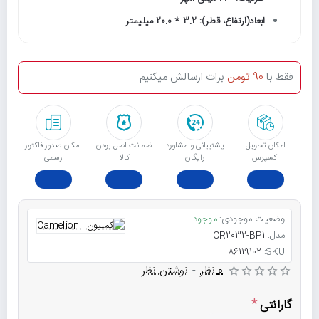
ابعاد(ارتفاع، قطر): 3.2 * 20.0 میلیمتر
فقط با
90 تومن
برات ارسالش میکنیم
امکان تحویل
پشتیبانی و مشاوره
ﺿﻤﺎﻧﺖ اﺻﻞ ﺑﻮدن
امکان صدور فاکتور
اکسپرس
رایگان
ﮐﺎﻟﺎ
رسمی
وضعیت موجودی:
موجود
مدل:
CR2032-BP1
86119102
SKU:
0 نظر
-
نوشتن نظر
گارانتی