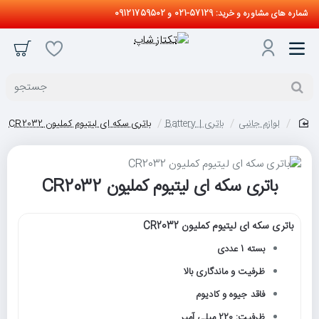
شماره های مشاوره و خرید: 57129-021 و 09121759502
جستجو
لوازم جانبی
باتری | Battery
باتری سکه ای لیتیوم کملیون CR2032
home
باتری سکه ای لیتیوم کملیون CR2032
باتری سکه ای لیتیوم کملیون CR2032
بسته 1 عددی
ظرفیت و ماندگاری بالا
فاقد جیوه و کادیوم
ظرفیت: 220 میلی آمپر