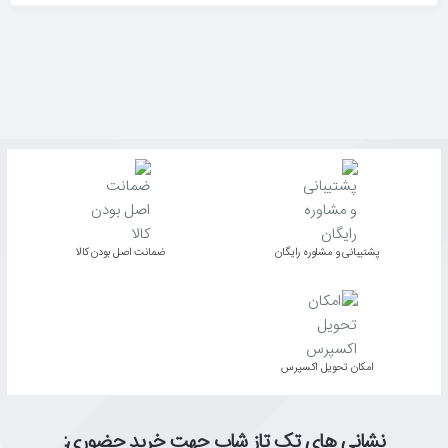
پشتیبانی و مشاوره رایگان
ﺿﻤﺎﻧﺖ اﺻﻞ ﺑﻮدن ﮐﺎﻟﺎ
اﻣﮑﺎن ﺗﺤﻮﯾﻞ اﮐﺴﭙﺮس
نشانی های تک تاز شاپ جهت خرید حضوری: