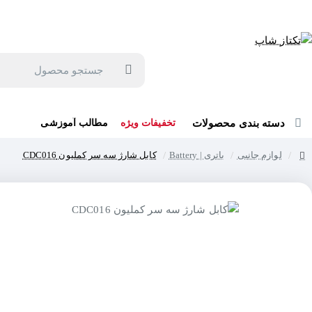
جهت مشاوره و خرید می توانید با شماره 57129-021 تماس بگیرید یا در بله یا روبیکا با شماره 09121759502 در ارتباط باشید (شنبه تا پنجشنبه 9 صبح الی 19 عصر)
جستجو
محصول
دسته بندی محصولات
تخفیفات ویژه
مطالب آموزشی
لوازم جانبی
باتری | Battery
کابل شارژ سه سر کملیون CDC016
home