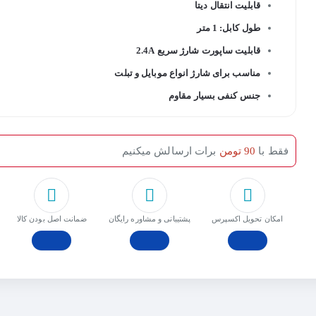
قابلیت انتقال دیتا
طول کابل: 1 متر
قابلیت ساپورت شارژ سریع 2.4A
مناسب برای شارژ انواع موبایل و تبلت
جنس کنفی بسیار مقاوم
فقط با
90 تومن
برات ارسالش میکنیم
امکان تحویل اکسپرس
پشتیبانی و مشاوره رایگان
ﺿﻤﺎﻧﺖ اﺻﻞ ﺑﻮدن ﮐﺎﻟﺎ