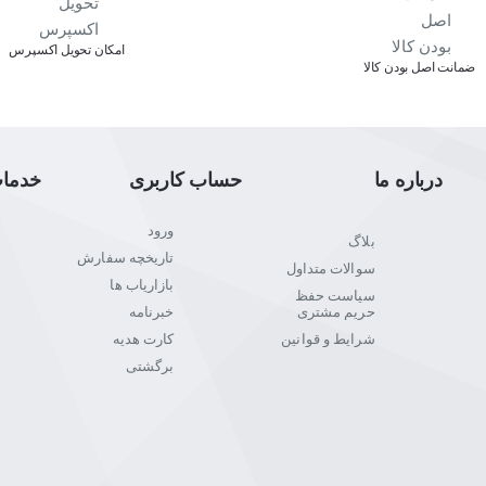
اﻣﮑﺎن ﺗﺤﻮﯾﻞ اﮐﺴﭙﺮس
ﺿﻤﺎﻧﺖ اﺻﻞ ﺑﻮدن ﮐﺎﻟﺎ
درباره ما
حساب کاربری
خدما
ورود
بلاگ
تاریخچه سفارش
سوالات متداول
بازاریاب ها
سیاست حفظ
حریم مشتری
خبرنامه
شرایط و قوانین
کارت هدیه
برگشتی