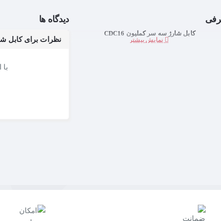
رفی
دیدگاه ها
کابل شارژ سه سر کملیون CDC16
نظرات برای کابل شارژ 
با 