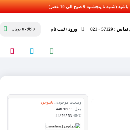
س : 57129 - 021
ورود / ثبت نام
0 کالا - 0 تومان
وضعیت موجودی:
ناموجود
مدل:
44876553
44876553
SKU: