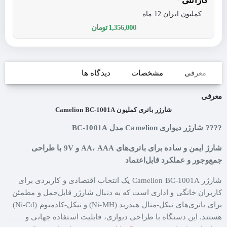
گارانتی
کملیون ایران 12 ماه
1,356,000 تومان
معرفی
مشخصات
دیدگاه ها
معرفی
شارژر باتری کملیون Camelion BC-1001A
???? شارژر دیواری Camelion مدل BC-1001A
شارژ ایمن و ساده برای باتری‌های AA، AAA و 9V با طراحی
جمع‌وجور و عملکرد قابل‌اعتماد
شارژر Camelion BC-1001A یک انتخاب اقتصادی و کاربردی برای
کاربران خانگی و اداری است که به دنبال شارژر قابل‌حمل و مطمئن
برای باتری‌های نیکل-متال هیدرید (Ni-MH) و نیکل-کادمیوم (Ni-Cd)
هستند. این دستگاه با طراحی دیواری، قابلیت استفاده جهانی و