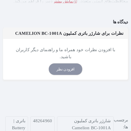
محافظت‌های ایمنی متعدد، تجربه‌ای بی‌دردسر را فراهم می‌کند.
✅ ویژگی‌های کلیدی:
قابلیت شارژ ۱ تا ۲ عدد باتری
AA یا AAA یا یک عدد باتری 9V
دیدگاه ها
کتابی
نظرات برای شارژر باتری کملیون CAMELION BC-1001A
۳ کانال شارژ مستقل
برای کنترل دقیق و جلوگیری از شارژ
بیش‌ازحد
چراغ‌های LED قرمز
برای نمایش وضعیت شارژ (خاموش شدن
با افزودن نظرات خود همراه ما و راهنمای دیگر کاربران
LED به‌معنای شارژ کامل)
باشید.
تایمر داخلی ۱۲ ساعته
برای قطع خودکار شارژ و محافظت از
باتری
افزودن نظر
قابلیت استفاده جهانی
با ورودی برق 100-240V و دوشاخه
چرخشی ۹۰ درجه
محافظت در برابر قطبیت معکوس
برای جلوگیری از آسیب به
دستگاه و باتری‌ها
طراحی سبک و قابل‌حمل
مناسب برای سفر، محل کار یا
استفاده روزمره
برچسب
شارژر باتری کملیون
48264960
باتری |
ها:
Battery
Camelion BC-1001A