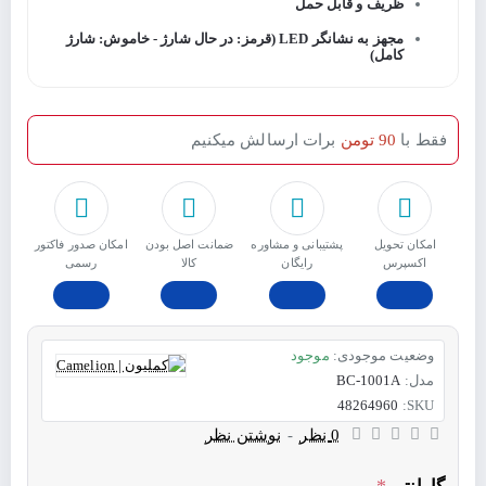
ظریف و قابل حمل
مجهز به نشانگر LED (قرمز: در حال شارژ - خاموش: شارژ
کامل)
فقط با
90 تومن
برات ارسالش میکنیم
امکان تحویل
پشتیبانی و مشاوره
ﺿﻤﺎﻧﺖ اﺻﻞ ﺑﻮدن
امکان صدور فاکتور
اکسپرس
رایگان
ﮐﺎﻟﺎ
رسمی
وضعیت موجودی:
موجود
مدل:
BC-1001A
48264960
SKU:
0 نظر
-
نوشتن نظر