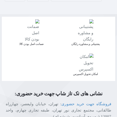
پشتیبانی و مشاوره رایگان
ﺿﻤﺎﻧﺖ اﺻﻞ ﺑﻮدن ﮐﺎﻟﺎ
اﻣﮑﺎن ﺗﺤﻮﯾﻞ اﮐﺴﭙﺮس
نشانی های تک تاز شاپ جهت خرید حضوری:
فروشگاه جهت خرید حضوری
: تهران، خیابان ولیعصر، چهارراه
طالقانی، مجتمع تجاری نور تهران، طبقه تجاری چهارم، واحد
12007 (روبروی آسانسور شیشه ای)