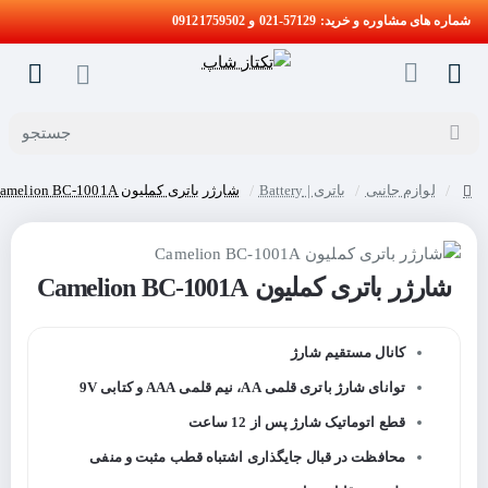
شماره های مشاوره و خرید: 57129-021 و 09121759502
جستجو
لوازم جانبی
باتری | Battery
شارژر باتری کملیون Camelion BC-1001A
home
شارژر باتری کملیون Camelion BC-1001A
کانال مستقیم شارژ
توانای شارژ باتری قلمی AA، نیم قلمی AAA و کتابی 9V
قطع اتوماتیک شارژ پس از 12 ساعت
محافظت در قبال جایگذاری اشتباه قطب مثبت و منفی