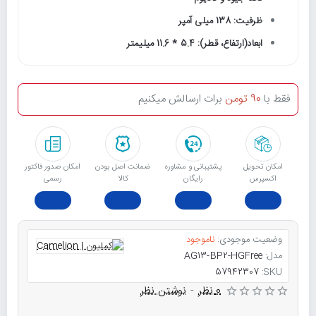
ظرفیت: 138 میلی آمپر
ابعاد(ارتفاع، قطر): 5.4 * 11.6 میلیمتر
فقط با
90 تومن
برات ارسالش میکنیم
امکان تحویل
پشتیبانی و مشاوره
ﺿﻤﺎﻧﺖ اﺻﻞ ﺑﻮدن
امکان صدور فاکتور
اکسپرس
رایگان
ﮐﺎﻟﺎ
رسمی
وضعیت موجودی:
ناموجود
مدل:
AG13-BP2-HGFree
57942307
SKU:
0 نظر
-
نوشتن نظر