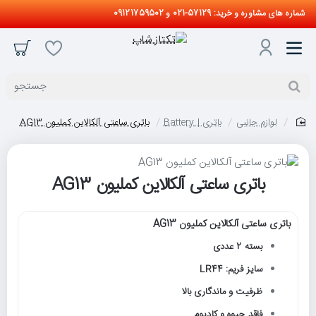
شماره های مشاوره و خرید: 57129-021 و 09121759502
جستجو
لوازم جانبی
باتری | Battery
باتری ساعتی آلکالاین کملیون AG13
home
باتری ساعتی آلکالاین کملیون AG13
باتری ساعتی آلکالاین کملیون AG13
بسته 2 عددی
سایز فریم: LR44
ظرفیت و ماندگاری بالا
فاقد جیوه و کادیوم