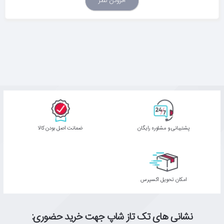
افزودن نظر
پشتیبانی و مشاوره رایگان
ﺿﻤﺎﻧﺖ اﺻﻞ ﺑﻮدن ﮐﺎﻟﺎ
اﻣﮑﺎن ﺗﺤﻮﯾﻞ اﮐﺴﭙﺮس
نشانی های تک تاز شاپ جهت خرید حضوری: