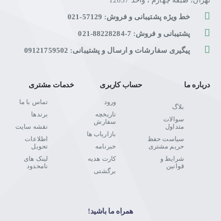
تهران، طبقه چهارم ، واحد 12037
خط ویژه پشتیبانی و فروش: 57129-021
پشتیبانی و فروش: 7-88228284-021
پیگیری سفارشات و ارسال و پشتیبانی: 09121759502
درباره ما
حساب کاربری
خدمات مشتری
ورود
تماس با ما
بلاگ
تاریخچه
برندها
سوالات
سفارش
متداول
نقشه سایت
بازاریاب ها
سیاست حفظ
اطلاعات
حریم مشتری
خبرنامه
تحویل
شرایط و
کارت هدیه
لینک های
قوانین
نامحدود
برگشتی
همراه ما باشید!