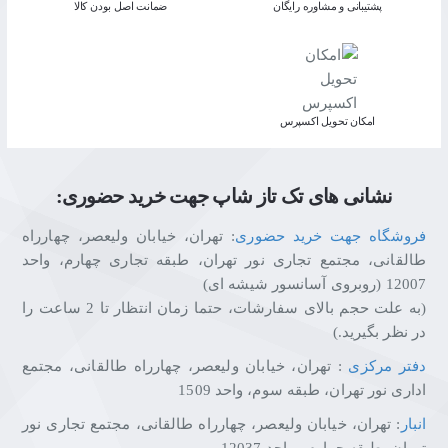
پشتیبانی و مشاوره رایگان
ﺿﻤﺎﻧﺖ اﺻﻞ ﺑﻮدن ﮐﺎﻟﺎ
اﻣﮑﺎن ﺗﺤﻮﯾﻞ اﮐﺴﭙﺮس
نشانی های تک تاز شاپ جهت خرید حضوری:
فروشگاه جهت خرید حضوری
: تهران، خیابان ولیعصر، چهارراه
طالقانی، مجتمع تجاری نور تهران، طبقه تجاری چهارم، واحد
12007 (روبروی آسانسور شیشه ای)
(به علت حجم بالای سفارشات، حتما زمان انتظار تا 2 ساعت را
در نظر بگیرید.)
دفتر مرکزی
: تهران، خیابان ولیعصر، چهارراه طالقانی، مجتمع
اداری نور تهران، طبقه سوم، واحد 1509
انبار
: تهران، خیابان ولیعصر، چهارراه طالقانی، مجتمع تجاری نور