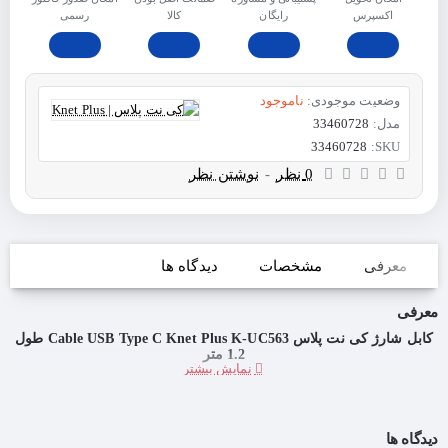
اکسپرس
رایگان
ﮐﺎﻟﺎ
رسمی
وضعیت موجودی:
ناموجود
مدل:
33460728
33460728
SKU:
0 نظر
-
نوشتن نظر
معرفی
مشخصات
دیدگاه ها
معرفی
کابل شارژ کی نت پلاس Cable USB Type C Knet Plus K-UC563 طول
1.2 متر
دیدگاه ها