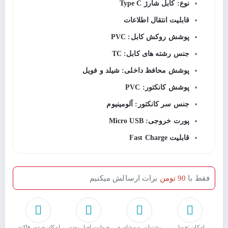
نوع: کابل شارژ Type C
قابلیت انتقال اطلاعات
پوشش روکش کابل: PVC
جنس رشته های کابل: TC
پوشش محافظ داخلی: شیلد و فویل
پوشش کانکتور: PVC
جنس سر کانکتور: آلومینیوم
پورت خروجی: Micro USB
قابلیت Fast Charge
فقط با
90 تومن
برات ارسالش میکنیم
امکان تحویل
پشتیبانی و مشاوره
ﺿﻤﺎﻧﺖ اﺻﻞ ﺑﻮدن
امکان صدور فاکتور