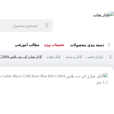
جهت مشاوره و خرید می توانید با شماره 57129-021 تماس بگیرید یا در بله یا روبیکا با شماره 09121759502 در ارتباط باشید (شنبه تا پنجشنبه 9 صبح الی 19 عصر)
جستجو
محصول
دسته بندی محصولات
تخفیفات ویژه
مطالب آموزشی
لوازم جانبی
کابل و تبدیل
کابل شارژ
کابل شارژ کی نت پلاس Cable Micro USB Knet Plus KP-C3004 طول 1.2 متر
home