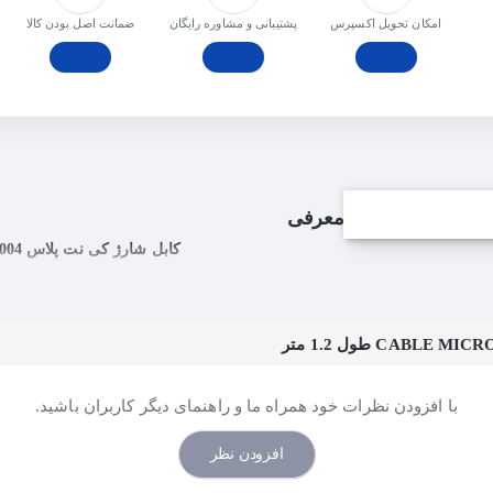
امکان تحویل اکسپرس
پشتیبانی و مشاوره رایگان
ﺿﻤﺎﻧﺖ اﺻﻞ ﺑﻮدن ﮐﺎﻟﺎ
معرفی
کابل شارژ کی نت پلاس Cable Micro USB Knet Plus KP-C3004 طول 1.2 متر
با افزودن نظرات خود همراه ما و راهنمای دیگر کاربران باشید.
افزودن نظر