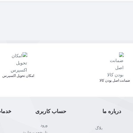
اﻣﮑﺎن ﺗﺤﻮﯾﻞ اﮐﺴﭙﺮس
ﺿﻤﺎﻧﺖ اﺻﻞ ﺑﻮدن ﮐﺎﻟﺎ
درباره ما
حساب کاربری
خدما
ورود
بلاگ
تاریخچه سفارش