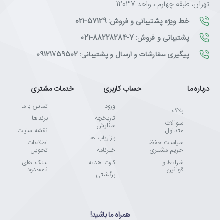
تهران، طبقه چهارم ، واحد 12037
خط ویژه پشتیبانی و فروش: 57129-021
پشتیبانی و فروش: 7-88228284-021
پیگیری سفارشات و ارسال و پشتیبانی: 09121759502
درباره ما
حساب کاربری
خدمات مشتری
ورود
تماس با ما
بلاگ
تاریخچه
برندها
سوالات
سفارش
متداول
نقشه سایت
بازاریاب ها
سیاست حفظ
اطلاعات
حریم مشتری
خبرنامه
تحویل
شرایط و
کارت هدیه
لینک های
قوانین
نامحدود
برگشتی
همراه ما باشید!