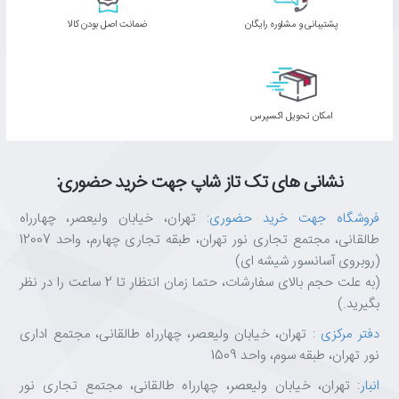
پشتیبانی و مشاوره رایگان
ﺿﻤﺎﻧﺖ اﺻﻞ ﺑﻮدن ﮐﺎﻟﺎ
اﻣﮑﺎن ﺗﺤﻮﯾﻞ اﮐﺴﭙﺮس
نشانی های تک تاز شاپ جهت خرید حضوری:
فروشگاه جهت خرید حضوری
: تهران، خیابان ولیعصر، چهارراه
طالقانی، مجتمع تجاری نور تهران، طبقه تجاری چهارم، واحد 12007
(روبروی آسانسور شیشه ای)
(به علت حجم بالای سفارشات، حتما زمان انتظار تا 2 ساعت را در نظر
بگیرید.)
دفتر مرکزی
: تهران، خیابان ولیعصر، چهارراه طالقانی، مجتمع اداری
نور تهران، طبقه سوم، واحد 1509
انبار
: تهران، خیابان ولیعصر، چهارراه طالقانی، مجتمع تجاری نور