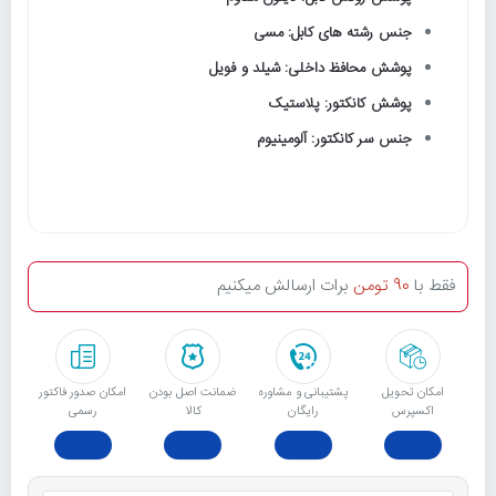
جنس رشته های کابل: مسی
پوشش محافظ داخلی: شیلد و فویل
پوشش کانکتور: پلاستیک
جنس سر کانکتور: آلومینیوم
فقط با
90 تومن
برات ارسالش میکنیم
امکان تحویل
پشتیبانی و مشاوره
ﺿﻤﺎﻧﺖ اﺻﻞ ﺑﻮدن
امکان صدور فاکتور
اکسپرس
رایگان
ﮐﺎﻟﺎ
رسمی