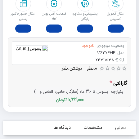
امکان تحویل
پشتیبانی و مشاوره
ﺿﻤﺎﻧﺖ اﺻﻞ ﺑﻮدن
امکان صدور فاکتور
اکسپرس
رایگان
ﮐﺎﻟﺎ
رسمی
وضعیت موجودی:
ناموجود
مدل:
VZ27EHF
23311538
SKU:
0 نظر
-
نوشتن نظر
گارانتی
یکپارچه ایسوس تا 36 ماه (سازگار، حامی، الماس و...)
20,999,000 تومان
معرفی
مشخصات
دیدگاه ها