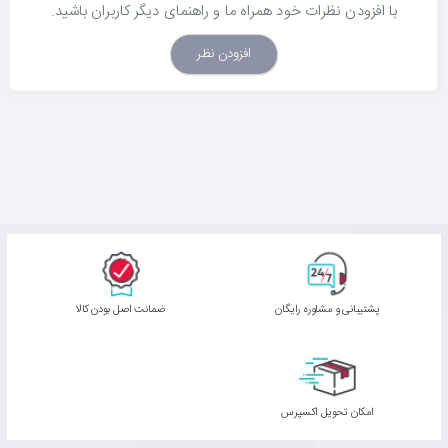
با افزودن نظرات خود همراه ما و راهنمای دیگر کاربران باشید.
افزودن نظر
پشتیبانی و مشاوره رایگان
ﺿﻤﺎﻧﺖ اﺻﻞ ﺑﻮدن ﮐﺎﻟﺎ
اﻣﮑﺎن ﺗﺤﻮﯾﻞ اﮐﺴﭙﺮس