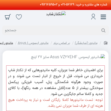
شماره های مشاوره و خرید: 57129-021 و 09121759502
جستجو
مانیتور (نمایشگر)
بر اساس برند
مانیتور ایسوس | Asus
مانیتور ایسوس sus VZ27EHF
home
برای اطمینان خاطر شما عزیزان، کلیه مانیتورهایی که از تکتاز شاپ
خریداری می شوند، قبل از خروج از انبار تست می شوند و در
صورت وجود هرگونه شکستگی پنل، آسیب فیزیکی پیکسل
سوختگی بیشتر از 5 عدد(قابل مشاهده در همه رنگها)، با کالای
جدید و کاملا سالم جایگزین می شود.
توجه: تست مانیتورها کاملا رایگان است و نیاز به پرداخت هیچ
هزینه ای از طرف شما عزیزان نمی باشد.