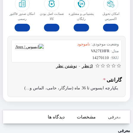
امکان تحویل
پشتیبانی و مشاوره
ﺿﻤﺎﻧﺖ اﺻﻞ ﺑﻮدن
امکان صدور فاکتور
اکسپرس
رایگان
ﮐﺎﻟﺎ
رسمی
وضعیت موجودی:
ناموجود
مدل:
VA27EHFR
14270110
SKU:
0 نظر
-
نوشتن نظر
گارانتی
یکپارچه ایسوس تا 36 ماه (سازگار، حامی، الماس و...)
معرفی
مشخصات
دیدگاه ها
معرفی