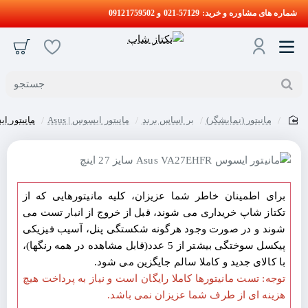
شماره های مشاوره و خرید: 57129-021 و 09121759502
جستجو
مانیتور (نمایشگر)
بر اساس برند
مانیتور ایسوس | Asus
مانیتور ایسوس s VA27EHFR
home
برای اطمینان خاطر شما عزیزان، کلیه مانیتورهایی که از
تکتاز شاپ خریداری می شوند، قبل از خروج از انبار تست می
شوند و در صورت وجود هرگونه شکستگی پنل، آسیب فیزیکی
پیکسل سوختگی بیشتر از 5 عدد(قابل مشاهده در همه رنگها)،
با کالای جدید و کاملا سالم جایگزین می شود.
توجه: تست مانیتورها کاملا رایگان است و نیاز به پرداخت هیچ
هزینه ای از طرف شما عزیزان نمی باشد.