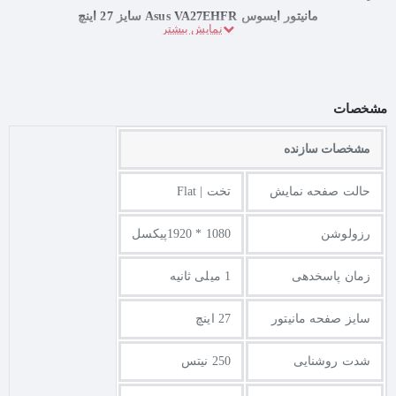
مانیتور ایسوس Asus VA27EHFR سایز 27 اینچ
مشخصات
مشخصات سازنده
حالت صفحه نمایش
تخت | Flat
رزولوشن
1080 * 1920پیکسل
زمان پاسخدهی
1 میلی ثانیه
سایز صفحه مانیتور
27 اینچ
شدت روشنایی
250 نیتس