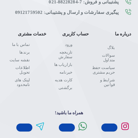
پشتیبانی و فروش: 7-88228284-021
پیگیری سفارشات و ارسال و پشتیبانی: 09121759502
درباره ما
حساب کاربری
خدمات مشتری
ورود
تماس با ما
بلاگ
تاریخچه
برندها
سوالات
سفارش
متداول
نقشه سایت
بازاریاب ها
سیاست حفظ
اطلاعات
حریم مشتری
خبرنامه
تحویل
شرایط و
کارت هدیه
لینک های
قوانین
نامحدود
برگشتی
همراه ما باشید!