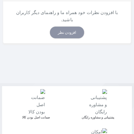
با افزودن نظرات خود همراه ما و راهنمای دیگر کاربران
باشید.
افزودن نظر
پشتیبانی و مشاوره رایگان
ﺿﻤﺎﻧﺖ اﺻﻞ ﺑﻮدن ﮐﺎﻟﺎ