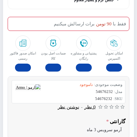
فقط با
90 تومن
برات ارسالش میکنیم
امکان تحویل
پشتیبانی و مشاوره
ﺿﻤﺎﻧﺖ اﺻﻞ ﺑﻮدن
امکان صدور فاکتور
اکسپرس
رایگان
ﮐﺎﻟﺎ
رسمی
وضعیت موجودی:
ناموجود
مدل:
54676232
54676232
SKU:
0 نظر
-
نوشتن نظر
گارانتی
آرمو سرویس 3 ماه