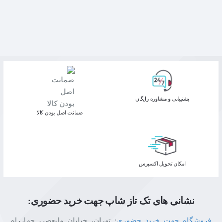
پشتیبانی و مشاوره رایگان
ﺿﻤﺎﻧﺖ اﺻﻞ ﺑﻮدن ﮐﺎﻟﺎ
اﻣﮑﺎن ﺗﺤﻮﯾﻞ اﮐﺴﭙﺮس
نشانی های تک تاز شاپ جهت خرید حضوری:
فروشگاه جهت خرید حضوری
: تهران، خیابان ولیعصر، چهارراه