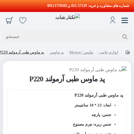
شماره های مشاوره و خرید: 57129-021 و 09121759502
جستجو
لوازم جانبی
ماوس | Mouse
پد ماوس
پد ماوس طبی آرمولند P220
home
پد ماوس طبی آرمولند P220
پد ماوس طبی آرمولند P220
ابعاد: 23 * 18 سانتیمتر
جنس: پارچه
جنس زیره: چرم مصنوع
جنس نرم و بسیار مقاوم