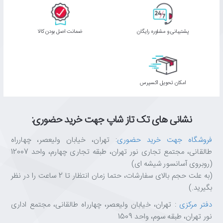
پشتیبانی و مشاوره رایگان
ﺿﻤﺎﻧﺖ اﺻﻞ ﺑﻮدن ﮐﺎﻟﺎ
اﻣﮑﺎن ﺗﺤﻮﯾﻞ اﮐﺴﭙﺮس
نشانی های تک تاز شاپ جهت خرید حضوری:
فروشگاه جهت خرید حضوری
: تهران، خیابان ولیعصر، چهارراه
طالقانی، مجتمع تجاری نور تهران، طبقه تجاری چهارم، واحد 12007
(روبروی آسانسور شیشه ای)
(به علت حجم بالای سفارشات، حتما زمان انتظار تا 2 ساعت را در نظر
بگیرید.)
دفتر مرکزی
: تهران، خیابان ولیعصر، چهارراه طالقانی، مجتمع اداری
نور تهران، طبقه سوم، واحد 1509