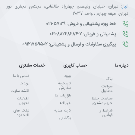
انبار
: تهران، خیابان ولیعصر، چهارراه طالقانی، مجتمع تجاری نور
تهران، طبقه چهارم ، واحد 12037
خط ویژه پشتیبانی و فروش: 57129-021
پشتیبانی و فروش: 7-88228284-021
پیگیری سفارشات و ارسال و پشتیبانی: 09121759502
درباره ما
حساب کاربری
خدمات مشتری
ورود
تماس با ما
بلاگ
تاریخچه
برندها
سوالات
سفارش
متداول
نقشه سایت
بازاریاب ها
سیاست حفظ
اطلاعات
حریم مشتری
خبرنامه
تحویل
شرایط و
کارت هدیه
لینک های
قوانین
نامحدود
برگشتی