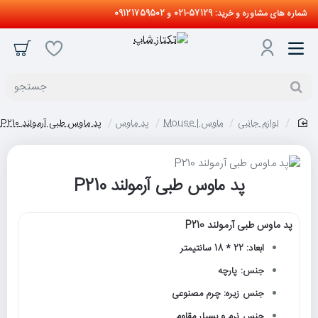
شماره های مشاوره و خرید: 57129-021 و 09121759502
جستجو
لوازم جانبی
ماوس | Mouse
پد ماوس
پد ماوس طبی آرمولند P210
home
پد ماوس طبی آرمولند P210
پد ماوس طبی آرمولند P210
ابعاد: 22 * 18 سانتیمتر
جنس: پارچه
جنس زیره: چرم مصنوعی
جنس نرم و بسیار مقاوم