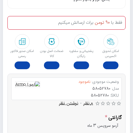
فقط با
90 تومن
برات ارسالش میکنیم
امکان تحویل
پشتیبانی و مشاوره
ﺿﻤﺎﻧﺖ اﺻﻞ ﺑﻮدن
امکان صدور فاکتور
اکسپرس
رایگان
ﮐﺎﻟﺎ
رسمی
وضعیت موجودی:
ناموجود
مدل:
58052780
58052780
SKU:
0 نظر
-
نوشتن نظر
گارانتی
آرمو سرویس 3 ماه