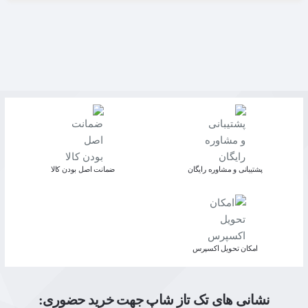
پشتیبانی و مشاوره رایگان
ﺿﻤﺎﻧﺖ اﺻﻞ ﺑﻮدن ﮐﺎﻟﺎ
اﻣﮑﺎن ﺗﺤﻮﯾﻞ اﮐﺴﭙﺮس
نشانی های تک تاز شاپ جهت خرید حضوری: