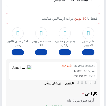
فقط با
90 تومن
برات ارسالش میکنیم
امکان تحویل
پشتیبانی و مشاوره
ﺿﻤﺎﻧﺖ اﺻﻞ ﺑﻮدن
امکان صدور فاکتور
اکسپرس
رایگان
ﮐﺎﻟﺎ
رسمی
وضعیت موجودی:
ناموجود
مدل:
63893152
63893152
SKU:
0 نظر
-
نوشتن نظر
گارانتی
آرمو سرویس 3 ماه