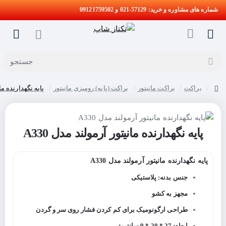
شماره های مشاوره و خرید: 57129-021 و 09121759502
جستجو
براکت
براکت مانیتور
براکت (پایه) رومیزی مانیتور
پایه نگهدارنده مانی
home
پایه نگهدارنده مانیتور آرمولند مدل A330
پایه نگهدارنده مانیتور آرمولند مدل A330
جنس بدنه: پلاستیکی
مجهز به کشو
طراحی ارگونومیک برای کم کردن فشار روی سر و گردن
ابعاد: 27 * 20 * 9 سانتیمتر