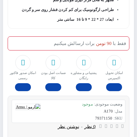
طراحی ارگونومیک برای کم کردن فشار روی سر و گردن
ابعاد: 27 * 22 * 9 تا 16 سانتی متر
فقط با
90 تومن
برات ارسالش میکنیم
امکان تحویل
پشتیبانی و مشاوره
ﺿﻤﺎﻧﺖ اﺻﻞ ﺑﻮدن
امکان صدور فاکتور
اکسپرس
رایگان
ﮐﺎﻟﺎ
رسمی
وضعیت موجودی:
موجود
مدل:
A170
79371150
SKU:
0 نظر
-
نوشتن نظر