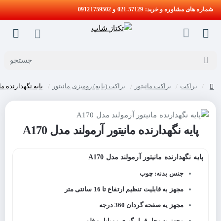
شماره های مشاوره و خرید: 57129-021 و 09121759502
جستجو
براکت
براکت مانیتور
براکت (پایه) رومیزی مانیتور
پایه نگهدارنده مانی
home
پایه نگهدارنده مانیتور آرمولند مدل A170
پایه نگهدارنده مانیتور آرمولند مدل A170
جنس بدنه: چوب
مجهز به قابلیت تنظیم ارتفاع تا 16 سانتی متر
مجهز یه صفحه گردان 360 درجه
مجهز به محل قرار گیری موبایل و قلم