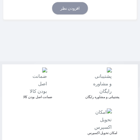
افزودن نظر
پشتیبانی و مشاوره رایگان
ﺿﻤﺎﻧﺖ اﺻﻞ ﺑﻮدن ﮐﺎﻟﺎ
اﻣﮑﺎن ﺗﺤﻮﯾﻞ اﮐﺴﭙﺮس