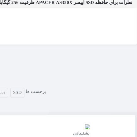
نظرات برای حافظه SSD اپیسر APACER AS350X ظرفیت 256 گیگابایت
برخلاف درایوهای قدیمی‌تر که از تکنولوژی ۲D NAND استفاده می‌کردند، AS350X از
بلکه به شکل قابل توجهی
پایداری و طول عمر درایو را بالا می‌برد
. آپیسر 
فرسودگی زودرس سلول‌های حافظه جلوگیری می‌کند. با
زمان میانگین عمر مفید (MTBF) بیش
شماست.
ظرفیت ۲۵۶ گیگابایت
خواهد داشت.
ویژگی‌های کلیدی SSD Apacer AS350X 256GB
✅
سرعت فوق‌العاده:
دسترسی به سرعت خواندن
۵۶۰ مگابایت بر ثانیه
????
ارتقاء آسان:
فرم فاکتور
۲.۵ اینچی
و ضخامت ۶.۹ میلی‌متری، سازگار با تقریباً تمام لپ‌تاپ‌ها و کامپیوترهای دسکتاپ.
برچسب ها:
cer
SSD
????️
فناوری ۳D NAND:
افزایش قابل توجه
پایداری، دوام و طول 
⚙️
کَشینگ هوشمند (SLC Caching):
تضمین
حداکثر سرعت عملکر
????
مصرف انرژی پایین:
کمک به
افزایش عمر باتری
در لپ‌تاپ‌ها 
چرا از تکتازشاپ خرید کنیم؟