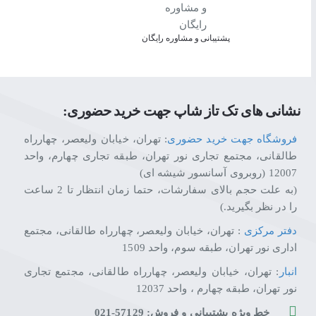
تکتازشاپ فقط یک فروشگاه نیست—یه مقصد مطمئن برای عاشقان تکنول
با ضمانت اصالت کالا، مشاوره تخصصی، ارسال سریع و پشتیبانی واقعی، خی
پشتیبانی و مشاوره رایگان
حرفه‌ای و قابل اعتماد از خرید آنلاین رو برات رقم بزنیم.
تکتازشاپ یعنی خرید با خیال راحت، انتخاب با اطمینان.
نشانی های تک تاز شاپ جهت خرید حضوری:
فروشگاه جهت خرید حضوری
: تهران، خیابان ولیعصر، چهارراه
طالقانی، مجتمع تجاری نور تهران، طبقه تجاری چهارم، واحد
12007 (روبروی آسانسور شیشه ای)
(به علت حجم بالای سفارشات، حتما زمان انتظار تا 2 ساعت
را در نظر بگیرید.)
دفتر مرکزی
: تهران، خیابان ولیعصر، چهارراه طالقانی، مجتمع
اداری نور تهران، طبقه سوم، واحد 1509
انبار
: تهران، خیابان ولیعصر، چهارراه طالقانی، مجتمع تجاری
نور تهران، طبقه چهارم ، واحد 12037
خط ویژه پشتیبانی و فروش: 57129-021