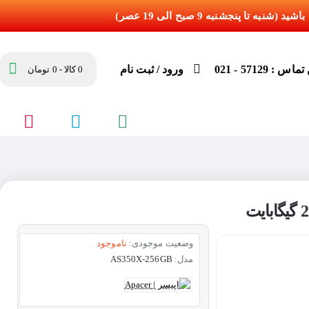
س : 57129 - 021
ورود / ثبت نام
0 کالا - 0 تومان
وضعیت موجودی:
ناموجود
مدل:
AS350X-256GB