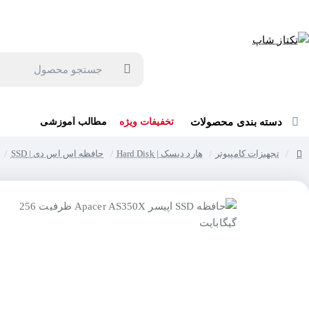
جهت مشاوره و خرید می توانید با شماره 57129-021 تماس بگیرید یا در بله یا روبیکا با شماره 09121759502 در ارتباط باشید (شنبه تا پنجشنبه 9 صبح الی 19 عصر)
جستجو
محصول
دسته بندی محصولات
تخفیفات ویژه
مطالب آموزشی
تجهیزات کامپیوتر
هارد دیسک | Hard Disk
حافظه اس اس دی | SSD
home
حر