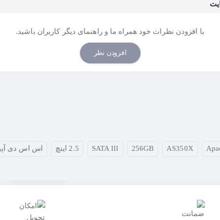
فلش پیشرفته ۳D NAND
بهره می‌برد. این تکنولوژی نه تنه
با استفاده از فناوری‌های هوشمند داخلی مانند
SLC Caching (کشینگ SLC)
با افزودن نظرات خود همراه ما و راهنمای دیگر کاربران باشید.
 از ۱.۵ میلیون ساعت
افزودن نظر
و نوشتن
۵۴۰ مگابایت بر ثانیه
برای عملکرد سریع سیستم.
Apa
AS350X
256GB
SATA III
2.5 اینچ
اس اس دی آپی
عمر
درایو نسبت به نسل‌های قبل.
د
و جلوگیری از کاهش سرعت در انتقال فایل‌های بزرگ.
و تولید حرارت کمتر.