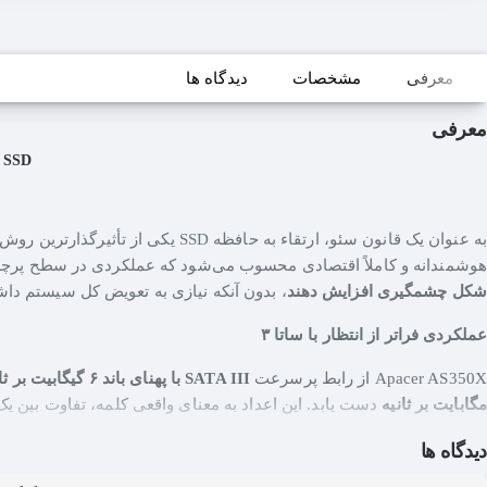
معرفی
مشخصات
دیدگاه ها
معرفی
SSD اینترنال Apacer AS350X با ظرفیت ۲۵۶ گیگابایت: پرواز به سوی سرعت بی‌نهایت
به عنوان یک قانون سئو، ارتقاء به حافظه SSD یکی از تأثیرگذارترین روش‌ها برای بهبود عملکرد هر کامپیوتر یا لپ‌تاپی است. در میان گزینه‌های موجود،
هوشمندانه و کاملاً اقتصادی محسوب می‌شود که عملکردی در سطح پرچم‌د
شکل چشمگیری افزایش دهند
، بدون آنکه نیازی به تعویض کل سیستم داش
عملکردی فراتر از انتظار با ساتا ۳
Apacer AS350X از رابط پرسرعت
SATA III با پهنای باند ۶ گیگابیت بر ثانیه
مگابایت بر ثانیه
دست یابد. این اعداد به معنای واقعی کلمه، تفاوت بین یک
اجرا شوند.
این همان جهش کیفی است که AS350X برایتان به ارمغان می‌آورد.
دیدگاه ها
پایداری ۳D NAND و طول عمر بالا