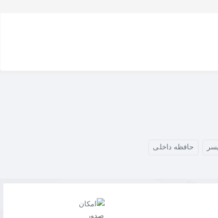
ا باعث
افزایش چگالی ذخیره‌سازی و در نتیجه ظرفیت‌های بالاتر
می‌شود،
و
Wear Leveling پیشرفته
، سرعت را در بالاترین حد حفظ کرده و از
، می‌توانید کاملاً مطمئن باشید که این SSD یک سرمایه‌گذاری طولانی‌مدت برای حفظ اطلاعات حیاتی
برای نصب سیستم‌عامل، نرم‌افزارهای کاربردی اصلی و چندین بازی یا پروژه، فضایی ایده‌آل و کافی را فراهم می‌کند و به عنوان هارد دیسک اصلی (Primary Drive) سیستم شما، عملکردی بی‌نقص
سر
حافظه داخلی