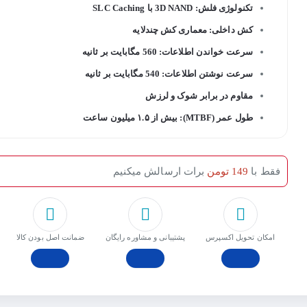
تکنولوژی فلش: 3D NAND با SLC Caching
کش داخلی: معماری کش چندلایه
سرعت خواندن اطلاعات: 560 مگابایت بر ثانیه
سرعت نوشتن اطلاعات: 540 مگابایت بر ثانیه
مقاوم در برابر شوک و لرزش
طول عمر (MTBF): بیش از ۱.۵ میلیون ساعت
فقط با
149 تومن
برات ارسالش میکنیم
امکان تحویل اکسپرس
پشتیبانی و مشاوره رایگان
ﺿﻤﺎﻧﺖ اﺻﻞ ﺑﻮدن ﮐﺎﻟﺎ