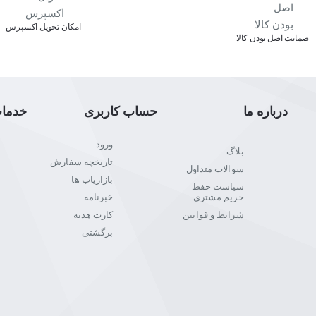
وژی و انتخاب‌های هوشمندانه‌ست.
اﻣﮑﺎن ﺗﺤﻮﯾﻞ اﮐﺴﭙﺮس
الت از خرید راحت باشه. ما اینجاییم تا تجربه‌ای متفاوت،
ﺿﻤﺎﻧﺖ اﺻﻞ ﺑﻮدن ﮐﺎﻟﺎ
درباره ما
حساب کاربری
خدما
ورود
بلاگ
تاریخچه سفارش
سوالات متداول
بازاریاب ها
سیاست حفظ
حریم مشتری
خبرنامه
شرایط و قوانین
کارت هدیه
برگشتی