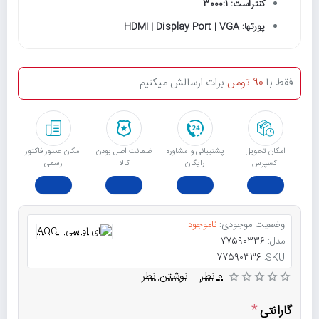
کنتراست: 3000:1
پورتها: HDMI | Display Port | VGA
فقط با
90 تومن
برات ارسالش میکنیم
امکان تحویل
پشتیبانی و مشاوره
ﺿﻤﺎﻧﺖ اﺻﻞ ﺑﻮدن
امکان صدور فاکتور
اکسپرس
رایگان
ﮐﺎﻟﺎ
رسمی
وضعیت موجودی:
ناموجود
مدل:
77590336
77590336
SKU:
0 نظر
-
نوشتن نظر
گارانتی