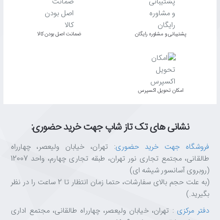
پشتیبانی و مشاوره رایگان
ﺿﻤﺎﻧﺖ اﺻﻞ ﺑﻮدن ﮐﺎﻟﺎ
اﻣﮑﺎن ﺗﺤﻮﯾﻞ اﮐﺴﭙﺮس
نشانی های تک تاز شاپ جهت خرید حضوری:
فروشگاه جهت خرید حضوری
: تهران، خیابان ولیعصر، چهارراه
طالقانی، مجتمع تجاری نور تهران، طبقه تجاری چهارم، واحد 12007
(روبروی آسانسور شیشه ای)
(به علت حجم بالای سفارشات، حتما زمان انتظار تا 2 ساعت را در نظر
بگیرید.)
دفتر مرکزی
: تهران، خیابان ولیعصر، چهارراه طالقانی، مجتمع اداری