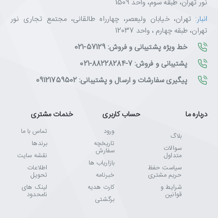
نور تهران، طبقه سوم، واحد 1509
انبار
: تهران، خیابان ولیعصر، چهارراه طالقانی، مجتمع تجاری نور
تهران، طبقه چهارم ، واحد 12037
خط ویژه پشتیبانی و فروش: 57129-021
پشتیبانی و فروش: 7-88228284-021
پیگیری سفارشات و ارسال و پشتیبانی: 09121759502
درباره ما
حساب کاربری
خدمات مشتری
ورود
تماس با ما
بلاگ
تاریخچه
برندها
سوالات
سفارش
متداول
نقشه سایت
بازاریاب ها
سیاست حفظ
اطلاعات
حریم مشتری
خبرنامه
تحویل
شرایط و
کارت هدیه
لینک های
قوانین
نامحدود
برگشتی