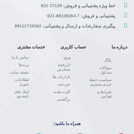
خط ویژه پشتیبانی و فروش: 57129-021
پشتیبانی و فروش: 7-88228284-021
پیگیری سفارشات و ارسال و پشتیبانی: 09121759502
درباره ما
حساب کاربری
خدمات مشتری
ورود
تماس با ما
بلاگ
تاریخچه
برندها
سوالات
سفارش
متداول
نقشه سایت
بازاریاب ها
سیاست حفظ
اطلاعات
حریم مشتری
خبرنامه
تحویل
شرایط و
کارت هدیه
لینک های
قوانین
نامحدود
برگشتی
همراه ما باشید!