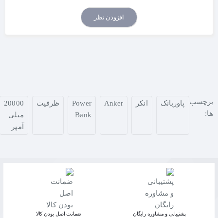
افزودن نظر
برچسب
پاوربانک
انکر
Anker
Power
ظرفیت
20000
ها:
Bank
میلی
آمپر
پشتیبانی و مشاوره رایگان
ﺿﻤﺎﻧﺖ اﺻﻞ ﺑﻮدن ﮐﺎﻟﺎ