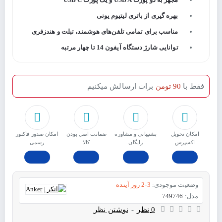
بهره گیری از باتری لیتیوم یونی
مناسب برای تمامی تلفن‌های هوشمند، تبلت و هندزفری
توانایی شارژ دستگاه آیفون 14 تا چهار مرتبه
فقط با
90 تومن
برات ارسالش میکنیم
امکان تحویل
پشتیبانی و مشاوره
ﺿﻤﺎﻧﺖ اﺻﻞ ﺑﻮدن
امکان صدور فاکتور
اکسپرس
رایگان
ﮐﺎﻟﺎ
رسمی
وضعیت موجودی:
2-3 روز آینده
مدل:
749746
0 نظر
-
نوشتن نظر