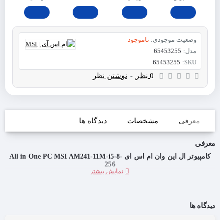
وضعیت موجودی:
ناموجود
مدل:
65453255
65453255
SKU:
0 نظر
-
نوشتن نظر
معرفی
مشخصات
دیدگاه ها
معرفی
کامپیوتر آل این وان ام اس آی All in One PC MSI AM241-11M-i5-8-
256
دیدگاه ها