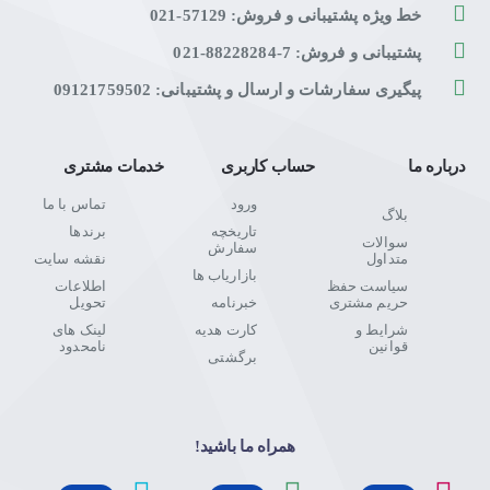
خط ویژه پشتیبانی و فروش: 57129-021
پشتیبانی و فروش: 7-88228284-021
پیگیری سفارشات و ارسال و پشتیبانی: 09121759502
درباره ما
حساب کاربری
خدمات مشتری
ورود
تماس با ما
بلاگ
تاریخچه
برندها
سوالات
سفارش
متداول
نقشه سایت
بازاریاب ها
سیاست حفظ
اطلاعات
حریم مشتری
خبرنامه
تحویل
شرایط و
کارت هدیه
لینک های
قوانین
نامحدود
برگشتی
همراه ما باشید!