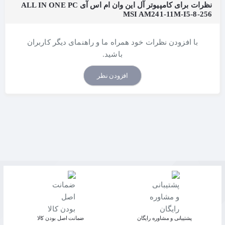
نظرات برای کامپیوتر آل این وان ام اس آی ALL IN ONE PC
MSI AM241-11M-I5-8-256
با افزودن نظرات خود همراه ما و راهنمای دیگر کاربران
باشید.
افزودن نظر
پشتیبانی و مشاوره رایگان
ﺿﻤﺎﻧﺖ اﺻﻞ ﺑﻮدن ﮐﺎﻟﺎ