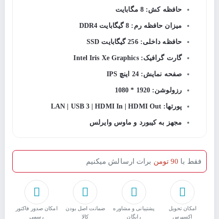
حافظه کش: 8 مگابایت
میزان حافظه رم: 8 گیگابایت DDR4
حافظه داخلی: 256 گیگابایت SSD
گارت گرافیک: Intel Iris Xe Graphics
صفحه نمایش: 24 اینچ IPS
رزولوشن: 1920 * 1080
پورتها: LAN | USB 3 | HDMI In | HDMI Out
مجهز به کیبورد و ماوس وایرلس
فقط با
90 تومن
برات ارسالش میکنیم
امکان تحویل
پشتیبانی و مشاوره
ﺿﻤﺎﻧﺖ اﺻﻞ ﺑﻮدن
امکان صدور فاکتور
اکسپرس
رایگان
ﮐﺎﻟﺎ
رسمی