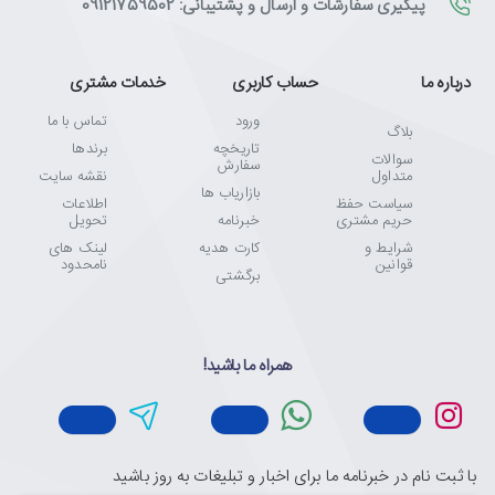
پیگیری سفارشات و ارسال و پشتیبانی: 09121759502
درباره ما
حساب کاربری
خدمات مشتری
ورود
تماس با ما
بلاگ
تاریخچه
برندها
سوالات
سفارش
متداول
نقشه سایت
بازاریاب ها
سیاست حفظ
اطلاعات
حریم مشتری
خبرنامه
تحویل
شرایط و
کارت هدیه
لینک های
قوانین
نامحدود
برگشتی
همراه ما باشید!
با ثبت نام در خبرنامه ما برای اخبار و تبلیغات به روز باشید