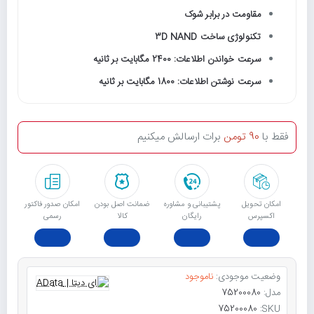
مقاومت در برابر شوک
تکنولوژی ساخت 3D NAND
سرعت خواندن اطلاعات: 2400 مگابایت بر ثانیه
سرعت نوشتن اطلاعات: 1800 مگابایت بر ثانیه
فقط با
90 تومن
برات ارسالش میکنیم
امکان تحویل
پشتیبانی و مشاوره
ﺿﻤﺎﻧﺖ اﺻﻞ ﺑﻮدن
امکان صدور فاکتور
اکسپرس
رایگان
ﮐﺎﻟﺎ
رسمی
وضعیت موجودی:
ناموجود
مدل:
75200080
75200080
SKU: