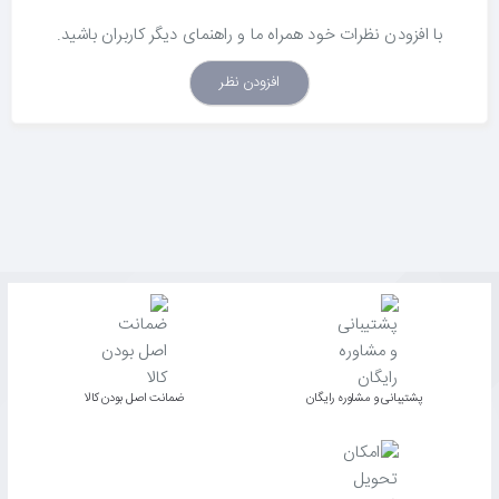
با افزودن نظرات خود همراه ما و راهنمای دیگر کاربران باشید.
افزودن نظر
پشتیبانی و مشاوره رایگان
ﺿﻤﺎﻧﺖ اﺻﻞ ﺑﻮدن ﮐﺎﻟﺎ