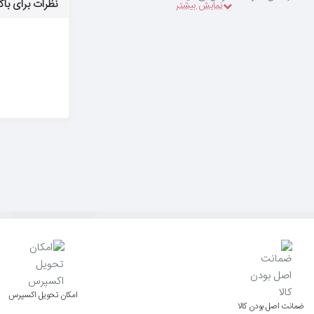
نظرات برای باکس ها
اﻣﮑﺎن ﺗﺤﻮﯾﻞ اﮐﺴﭙﺮس
ﺿﻤﺎﻧﺖ اﺻﻞ ﺑﻮدن ﮐﺎﻟﺎ