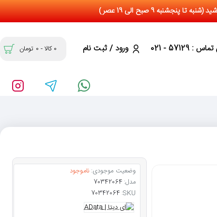
س : 57129 - 021
ورود / ثبت نام
0 کالا - 0 تومان
وضعیت موجودی:
ناموجود
مدل:
70342064
70342064
SKU: