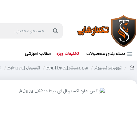
جهت مشاوره و خرید می توانید با شماره 57129-021 تماس بگیرید یا در بله یا روبیکا با شماره 09121759502 در ارتباط باشید (شنبه تا پنجشنبه 9 صبح الی 19 عصر)
جستجو
محصول
دسته بندی محصولات
تخفیفات ویژه
مطالب آموزشی
تجهیزات کامپیوتر
هارد دیسک | Hard Disk
اکسترنال | External
ای
home