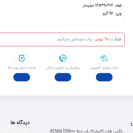
ابعاد: 17*90*125 میلیمتر
وزن: 96 گرم
فقط با
90 تومن
برات ارسالش میکنیم
امکان تحویل اکسپرس
پشتیبانی و مشاوره رایگان
ﺿﻤﺎﻧﺖ اﺻﻞ ﺑﻮدن ﮐﺎﻟﺎ
دیدگاه ها
باکس هارد اکسترنال ای دیتا AData EX500