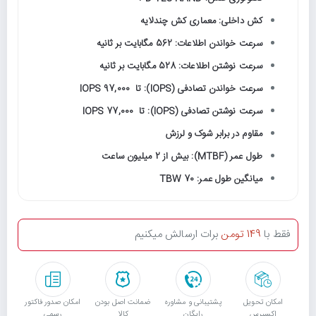
کش داخلی: معماری کش چندلایه
سرعت خواندن اطلاعات: 562 مگابایت بر ثانیه
سرعت نوشتن اطلاعات: 528 مگابایت بر ثانیه
سرعت خواندن تصادفی (IOPS): تا 97,000 IOPS
سرعت نوشتن تصادفی (IOPS): تا 77,000 IOPS
مقاوم در برابر شوک و لرزش
طول عمر (MTBF): بیش از 2 میلیون ساعت
میانگین طول عمر: 70 TBW
فقط با
149 تومن
برات ارسالش میکنیم
امکان تحویل
پشتیبانی و مشاوره
ﺿﻤﺎﻧﺖ اﺻﻞ ﺑﻮدن
امکان صدور فاکتور
اکسپرس
رایگان
ﮐﺎﻟﺎ
رسمی