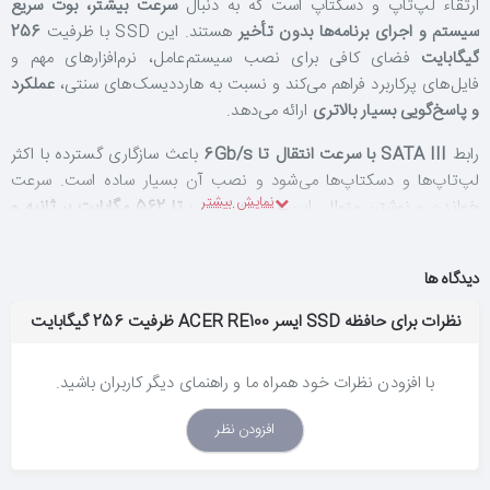
ارتقاء لپ‌تاپ و دسکتاپ است که به دنبال
سرعت بیشتر، بوت سریع
سیستم و اجرای برنامه‌ها بدون تأخیر
هستند. این SSD با ظرفیت
256
گیگابایت
فضای کافی برای نصب سیستم‌عامل، نرم‌افزارهای مهم و
فایل‌های پرکاربرد فراهم می‌کند و نسبت به هارددیسک‌های سنتی،
عملکرد
و پاسخ‌گویی بسیار بالاتری
ارائه می‌دهد.
رابط
SATA III با سرعت انتقال تا 6Gb/s
باعث سازگاری گسترده با اکثر
لپ‌تاپ‌ها و دسکتاپ‌ها می‌شود و نصب آن بسیار ساده است. سرعت
خواندن و نوشتن متوالی این مدل به ترتیب
تا 562 مگابایت بر ثانیه و
528 مگابایت بر ثانیه
است که تجربه سریع در بوت سیستم، اجرای
نرم‌افزارها و انتقال فایل‌ها را فراهم می‌کند.
دیدگاه ها
این SSD از
فلش 3D TLC NAND
بهره می‌برد که دوام و پایداری بالایی
نظرات برای حافظه SSD ایسر ACER RE100 ظرفیت 256 گیگابایت
دارد. فناوری‌های
Wear Leveling، ECC، TRIM و S.M.A.R.T.
طول
عمر و ثبات آن را افزایش می‌دهند. طراحی
بدون قطعات متحرک
باعث
مقاومت بیشتر در برابر ضربه و لرزش شده و مصرف انرژی پایین و عملکرد
با افزودن نظرات خود همراه ما و راهنمای دیگر کاربران باشید.
بی‌صدا از دیگر مزایای آن هستند.
افزودن نظر
با
ابعاد 2.5 اینچ و ضخامت 6.7 میلی‌متر
نصب این SSD در اکثر
دستگاه‌ها بسیار آسان است.
گارانتی 5 ساله
نیز خیال کاربر را از دوام