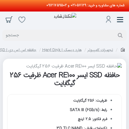
شماره های مشاوره و خرید: 57129-021 و 09121759502
جستجو
تجهیزات کامپیوتر
هارد دیسک | Hard Disk
حافظه اس اس دی | SSD
home
حافظه SSD ایسر Acer RE100 ظرفیت 256
گیگابایت
ظرفیت: 256 گیگابایت
رابط: SATA III (6Gb/s)
فرم فکتور: 2.5 اینچ
تکنولوژی فلش: 3D TLC NAND