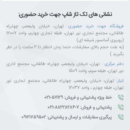
تکنولوژی و انتخاب‌های هوشمندانه‌ست.
با ضمانت اصالت کالا، مشاوره تخصصی، ارسال سریع و پشتیبانی واقعی،
نشانی های تک تاز شاپ جهت خرید حضوری:
خیالت از خرید راحت باشه.
ما اینجاییم تا تجربه‌ای متفاوت، حرفه‌ای و قابل اعتماد از خرید آنلاین رو
فروشگاه جهت خرید حضوری
: تهران، خیابان ولیعصر، چهارراه
برات رقم بزنیم. تکتازشاپ یعنی خرید با خیال راحت، انتخاب با اطمینان.
طالقانی، مجتمع تجاری نور تهران، طبقه تجاری چهارم، واحد 12007
(روبروی آسانسور شیشه ای)
(به علت حجم بالای سفارشات، حتما زمان انتظار تا 2 ساعت را در نظر
بگیرید.)
دفتر مرکزی
: تهران، خیابان ولیعصر، چهارراه طالقانی، مجتمع اداری
نور تهران، طبقه سوم، واحد 1509
انبار
: تهران، خیابان ولیعصر، چهارراه طالقانی، مجتمع تجاری نور
تهران، طبقه چهارم ، واحد 12037
خط ویژه پشتیبانی و فروش: 57129-021
پشتیبانی و فروش: 7-88228284-021
پیگیری سفارشات و ارسال و پشتیبانی: 09121759502