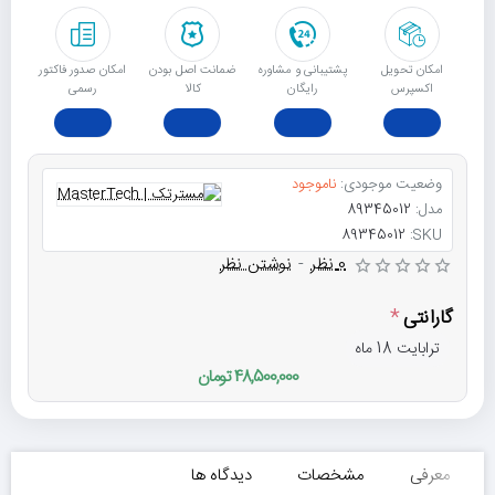
امکان تحویل
پشتیبانی و مشاوره
ﺿﻤﺎﻧﺖ اﺻﻞ ﺑﻮدن
امکان صدور فاکتور
اکسپرس
رایگان
ﮐﺎﻟﺎ
رسمی
وضعیت موجودی:
ناموجود
مدل:
89345012
89345012
SKU:
0 نظر
-
نوشتن نظر
گارانتی
ترابایت 18 ماه
48,500,000 تومان
معرفی
مشخصات
دیدگاه ها