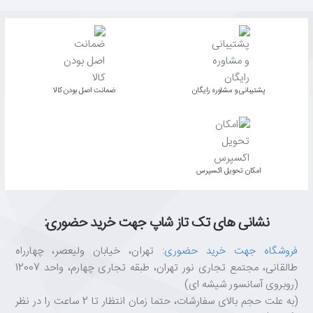
پشتیبانی و مشاوره رایگان
ﺿﻤﺎﻧﺖ اﺻﻞ ﺑﻮدن ﮐﺎﻟﺎ
اﻣﮑﺎن ﺗﺤﻮﯾﻞ اﮐﺴﭙﺮس
نشانی های تک تاز شاپ جهت خرید حضوری:
فروشگاه جهت خرید حضوری
: تهران، خیابان ولیعصر، چهارراه
طالقانی، مجتمع تجاری نور تهران، طبقه تجاری چهارم، واحد 12007
(روبروی آسانسور شیشه ای)
(به علت حجم بالای سفارشات، حتما زمان انتظار تا 2 ساعت را در نظر