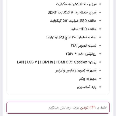
میزان حافظه کش: 18 مگابایت
میزان حافظه رم: 16 گیگابایت DDR4
حافظه SSD: ظرفیت 512 گیگابایت
حافظه HDD: ندارد
صفحه نمایش: 30 اینچ IPS اولتراواید
نسبت تصویر: 21:9
رزولوشن: 1080 * 2560
پورتها: LAN | USB 3 | HDMI In | HDMI Out | Speaker
مجهز به کیبورد و ماوس وایرلس
مجهز به وبکم
پایه آسانسوری
فقط با
249 تومن
برات ارسالش میکنیم