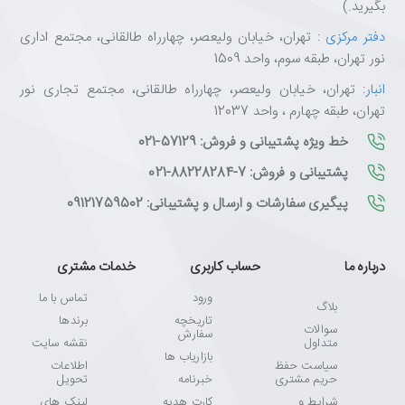
بگیرید.)
دفتر مرکزی
: تهران، خیابان ولیعصر، چهارراه طالقانی، مجتمع اداری
نور تهران، طبقه سوم، واحد 1509
انبار
: تهران، خیابان ولیعصر، چهارراه طالقانی، مجتمع تجاری نور
تهران، طبقه چهارم ، واحد 12037
خط ویژه پشتیبانی و فروش: 57129-021
پشتیبانی و فروش: 7-88228284-021
پیگیری سفارشات و ارسال و پشتیبانی: 09121759502
درباره ما
حساب کاربری
خدمات مشتری
ورود
تماس با ما
بلاگ
تاریخچه
برندها
سوالات
سفارش
متداول
نقشه سایت
بازاریاب ها
سیاست حفظ
اطلاعات
حریم مشتری
خبرنامه
تحویل
شرایط و
کارت هدیه
لینک های