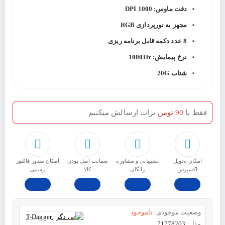
دقت ماوس: 1000 DPI
مجهز به نورپردازی RGB
8 عدد دکمه قابل برنامه ریزی
نرخ پیمایش: 1000Hz
شتاب 20G
فقط با
90 تومن
برات ارسالش میکنیم
امکان تحویل
پشتیبانی و مشاوره
ﺿﻤﺎﻧﺖ اﺻﻞ ﺑﻮدن
امکان صدور فاکتور
اکسپرس
رایگان
ﮐﺎﻟﺎ
رسمی
وضعیت موجودی:
ناموجود
مدل:
71778203