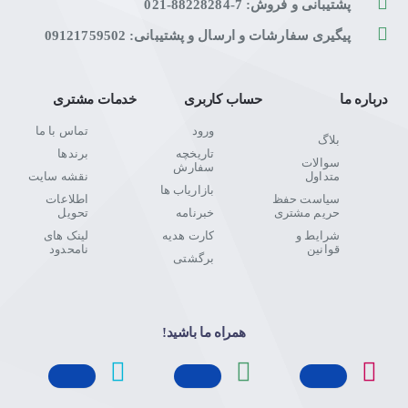
پشتیبانی و فروش: 7-88228284-021
پیگیری سفارشات و ارسال و پشتیبانی: 09121759502
درباره ما
حساب کاربری
خدمات مشتری
ورود
تماس با ما
بلاگ
تاریخچه
برندها
سوالات
سفارش
متداول
نقشه سایت
بازاریاب ها
سیاست حفظ
اطلاعات
حریم مشتری
خبرنامه
تحویل
شرایط و
کارت هدیه
لینک های
قوانین
نامحدود
برگشتی
همراه ما باشید!