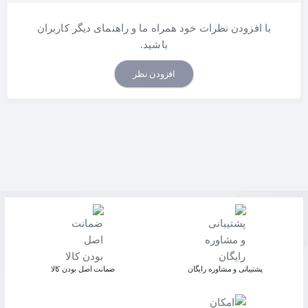
با افزودن نظرات خود همراه ما و راهنمای دیگر کاربران
باشید.
افزودن نظر
پشتیبانی و مشاوره رایگان
ﺿﻤﺎﻧﺖ اﺻﻞ ﺑﻮدن ﮐﺎﻟﺎ