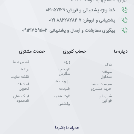
تهران، طبقه چهارم ، واحد 12037
خط ویژه پشتیبانی و فروش: 57129-021
پشتیبانی و فروش: 7-88228284-021
پیگیری سفارشات و ارسال و پشتیبانی: 09121759502
درباره ما
حساب کاربری
خدمات مشتری
ورود
تماس با ما
بلاگ
تاریخچه
برندها
سوالات
سفارش
متداول
نقشه سایت
بازاریاب ها
سیاست حفظ
اطلاعات
حریم مشتری
خبرنامه
تحویل
شرایط و
کارت هدیه
لینک های
قوانین
نامحدود
برگشتی
همراه ما باشید!