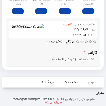
امکان تحویل
پشتیبانی و مشاوره
ﺿﻤﺎﻧﺖ اﺻﻞ ﺑﻮدن
امکان صدور فاکتور
اکسپرس
رایگان
ﮐﺎﻟﺎ
رسمی
وضعیت موجودی:
ناموجود
مدل:
73213684
73213684
SKU:
0 نظر
-
نوشتن نظر
گارانتی
تخت جمشید (تعویض تا 18 ماه)
معرفی
مشخصات
دیدگاه ها
معرفی
ماموس گیمینگ ردراگون RedRagon Vampire Elite M686 RGB