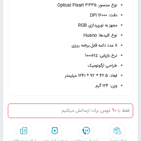
نوع سنسور: Optical Pixart 3335
دقت: 16000 DPI
مجهز به نورپردازی RGB
نوع کلیدها: Huano
8 عدد دکمه قابل برنامه ریزی
نرخ بازیابی: 1000Hz
طراحی ارگونومیک
ابعاد: 42.5 * 92 * 1241 میلیمتر
وزن: 124 گرم
فقط با
90 تومن
برات ارسالش میکنیم