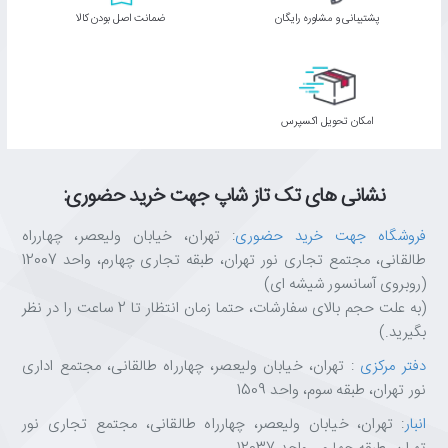
پشتیبانی و مشاوره رایگان
ﺿﻤﺎﻧﺖ اﺻﻞ ﺑﻮدن ﮐﺎﻟﺎ
اﻣﮑﺎن ﺗﺤﻮﯾﻞ اﮐﺴﭙﺮس
نشانی های تک تاز شاپ جهت خرید حضوری:
فروشگاه جهت خرید حضوری
: تهران، خیابان ولیعصر، چهارراه
طالقانی، مجتمع تجاری نور تهران، طبقه تجاری چهارم، واحد 12007
(روبروی آسانسور شیشه ای)
(به علت حجم بالای سفارشات، حتما زمان انتظار تا 2 ساعت را در نظر
بگیرید.)
دفتر مرکزی
: تهران، خیابان ولیعصر، چهارراه طالقانی، مجتمع اداری
نور تهران، طبقه سوم، واحد 1509
انبار
: تهران، خیابان ولیعصر، چهارراه طالقانی، مجتمع تجاری نور