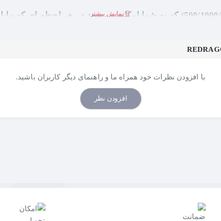
M690 مجهز به 5 سطح DPI ACME داخلی (500/1000/2000/3000/8000) که به شما ام
با کاربردتان تنظیم کنید و بر رو
با افزودن نظرات خود همراه ما و راهنمای دیگر کاربران باشید.
افزودن نظر
با مجهز شدن به سنسور اپتیکال پیکسارت PAW3104، مصرف مو
سازگاری قوی برای XP/Vista/ME/2000/Mac 10.x
حرفه ای طراحی شده، پلاستیک کناری این موس باعث گردش
بیه شده در قیمت جانبی موس بافت های مثلثی مات و زیبا 