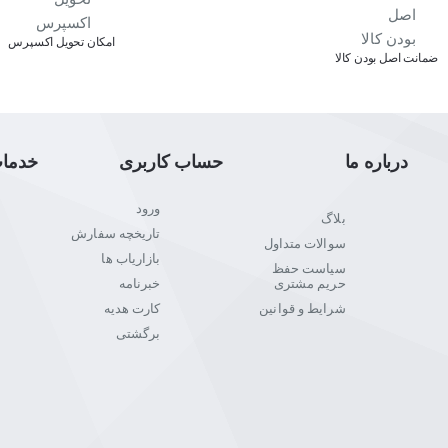
 کف دستان شما را کاهش دهد.
اﻣﮑﺎن ﺗﺤﻮﯾﻞ اﮐﺴﭙﺮس
ﺿﻤﺎﻧﺖ اﺻﻞ ﺑﻮدن ﮐﺎﻟﺎ
ذاب و زیباست.
درباره ما
حساب کاربری
خدما
ورود
بلاگ
تاریخچه سفارش
سوالات متداول
بازاریاب ها
سیاست حفظ
حریم مشتری
خبرنامه
شرایط و قوانین
کارت هدیه
برگشتی