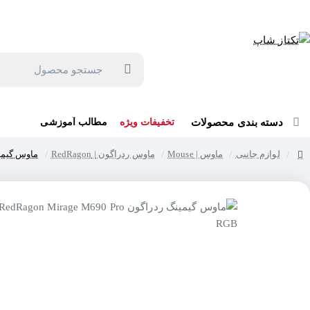
جهت مشاوره و خرید می توانید با شماره 57129-021 تماس بگیرید یا در بله یا روبیکا با شماره 09121759502 در ارتباط باشید (شنبه تا پنجشنبه 9 صبح الی 19 عصر)
جستجو
محصول
دسته بندی محصولات
تخفیفات ویژه
مطالب آموزشی
لوازم جانبی
ماوس | Mouse
ماوس ردراگون | RedRagon
ماوس گیمینگ ردراگون B
home