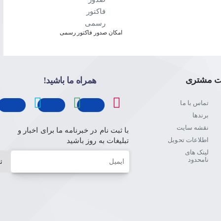
موس میراژ ردراگون با نوارهای نورانی در اطراف خود زیبایی منحصر به فرد، خیره کننده و نمایی حرفه ای دارد، این نوار های RGB در اطراف دکمه اسکرول در قسمت میانی و کناری
امکان صدور فاکتور رسمی
ت مشتری
همراه ما باشید!
تماس با ما
برندها
نقشه سایت
با ثبت نام در خبرنامه ما برای اخبار و
اطلاعات تحویل
تبلیغات به روز باشید
لینک های
ایمیل
نامحدود
ث