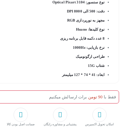
نوع سنسور: Optical Pixart 3104
دقت: 500 الی 8000 DPI
مجهز به نورپردازی RGB
نوع کلیدها: Huano
8 عدد دکمه قابل برنامه ریزی
نرخ بازیابی: 1000Hz
طراحی ارگونومیک
شتاب 15G
ابعاد: 41 * 74 * 127 میلیمتر
فقط با
90 تومن
برات ارسالش میکنیم
امکان تحویل اکسپرس
پشتیبانی و مشاوره رایگان
ﺿﻤﺎﻧﺖ اﺻﻞ ﺑﻮدن ﮐﺎﻟﺎ