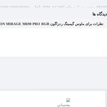
دیدگاه ها
این سطح ها را به سادگی تنظیم کنید.
تنظیمات ماکرو
نظرات برای ماوس گیمینگ ردراگون REDRAGON MIRAGE M690 PRO RGB
شما امکان کار و بازی حرفه ای را می دهند.
هسته فوق العاده بادوام
تا 87 ساعت در هنگام کار نگه می دارد (حالت سازگار با محیط زیست).
سازگاری نرم افزاری
محل کار.
طراحی ارگونومیک
طراحی ارگونومیک این موس با توحه به شکل دست به صورت 
دسترسی انواع دست ها و سلیقه ها در اطراف و روی موس تع