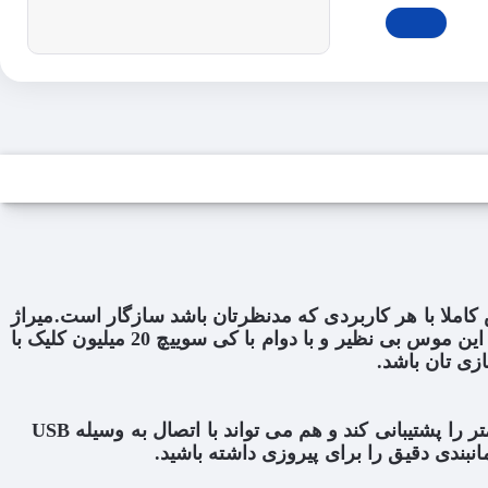
 موس کاملا با هر کاربردی که مدنظرتان باشد سازگار است.میراژ
پرو با خاصیت اتصال دوگانه و طراحی ارگونومیک مانند موس های دیگر ردراگون بسیار موفق و محبوب یوزرهای خود بوده، این موس بی نظیر و با دوام با کی سوییچ 20 میلیون کلیک با
Mirage یک موس با حالت اتصال دو جانبه است که هم می تواند با حالت بی سیم و 2.4 گیگاهرتز با دانگل مخصوص، تا 10 متر را پشتیبانی کند و هم می تواند با اتصال به وسیله USB