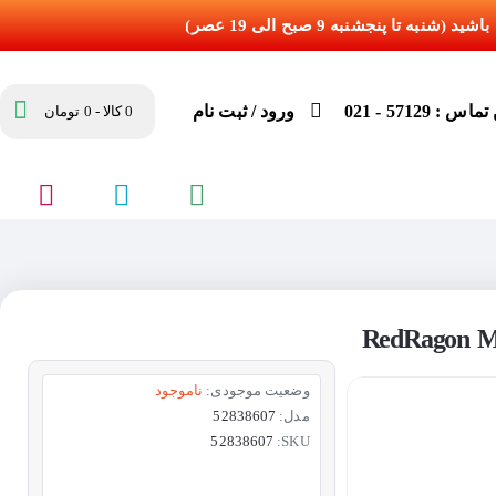
س : 57129 - 021
ورود / ثبت نام
0 کالا - 0 تومان
وضعیت موجودی:
ناموجود
مدل:
52838607
52838607
SKU: