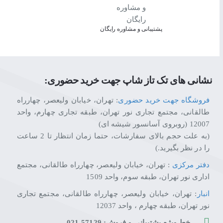
مدت دست ، بر اثر تعریق در دستان شما سر نخورد و خستگی
RGB خیره کننده
پشتیبانی و مشاوره رایگان
موس تعبیه شده که به طرز شگفت انگیزی در فضای کم نور ج
موس MIRAGE M690 Pro برند Redragon با گارانتی معتبر تخت جمشید ارائه می شود
نشانی های تک تاز شاپ جهت خرید حضوری:
فروشگاه جهت خرید حضوری
: تهران، خیابان ولیعصر، چهارراه
طالقانی، مجتمع تجاری نور تهران، طبقه تجاری چهارم، واحد
12007 (روبروی آسانسور شیشه ای)
(به علت حجم بالای سفارشات، حتما زمان انتظار تا 2 ساعت
را در نظر بگیرید.)
دفتر مرکزی
: تهران، خیابان ولیعصر، چهارراه طالقانی، مجتمع
اداری نور تهران، طبقه سوم، واحد 1509
انبار
: تهران، خیابان ولیعصر، چهارراه طالقانی، مجتمع تجاری
نور تهران، طبقه چهارم ، واحد 12037
خط ویژه پشتیبانی و فروش: 57129-021