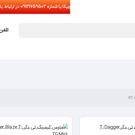
تلفن تما
کالا