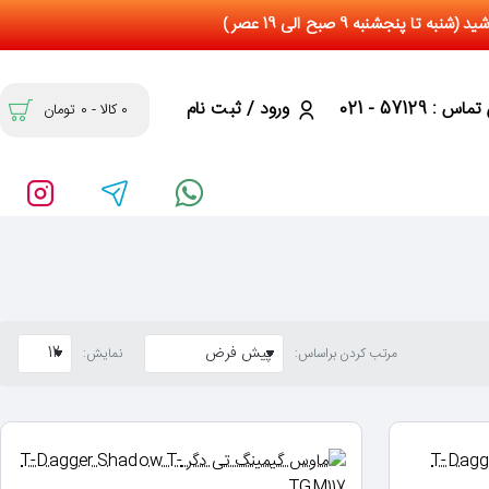
س : 57129 - 021
ورود / ثبت نام
0 کالا - 0 تومان
مرتب کردن براساس:
نمایش: