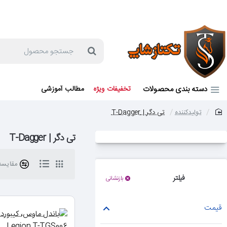
جهت مشاوره و خرید می توانید با شماره 57129-021 تماس بگیرید یا در بله یا روبیکا با شماره 09121759502 در ارتباط باشید (شنبه تا پنجشنبه 9 صبح الی 19 عصر)
جستجو
محصول
دسته بندی محصولات
تخفیفات ویژه
مطالب آموزشی
تولیدکننده
تی دگر | T-Dagger
home
تی دگر | T-Dagger
مقایسه 
فیلتر
بازنشانی
قیمت