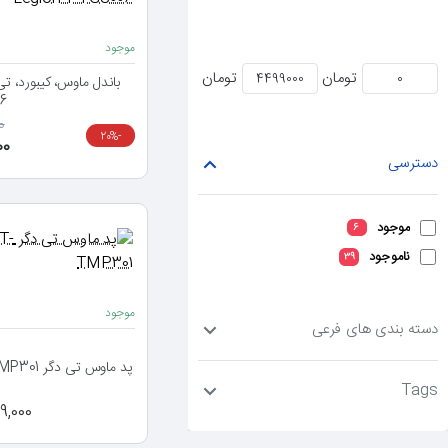
موجود
تومان
تومان
6
00
-20%
000
دسترسی
موجود
6
ناموجود
39
موجود
دسته بندی های فرعی
پد ماوس تی دگر T-Dagger Geometry L T-TMP301
Tags
1,799,000