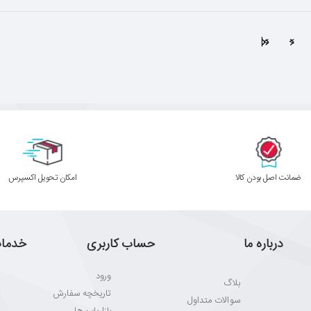
>|
>
ﺿﻤﺎﻧﺖ اﺻﻞ ﺑﻮدن ﮐﺎﻟﺎ
اﻣﮑﺎن ﺗﺤﻮﯾﻞ اﮐﺴﭙﺮس
درباره ما
حساب کاربری
خدما
ورود
بلاگ
تاریخچه سفارش
سوالات متداول