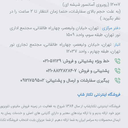
12007 (روبروی آسانسور شیشه ای)
(به علت حجم بالای سفارشات، حتما زمان انتظار تا 2 ساعت را در
نظر بگیرید.)
دفتر مرکزی
: تهران، خیابان ولیعصر، چهارراه طالقانی، مجتمع اداری
نور تهران، طبقه سوم، واحد 1509
انبار
: تهران، خیابان ولیعصر، چهارراه طالقانی، مجتمع تجاری نور
تهران، طبقه چهارم ، واحد 12037
خط ویژه پشتیبانی و فروش: 57129-021
پشتیبانی و فروش: 7-88228284-021
پیگیری سفارشات و ارسال و پشتیبانی: 09121759502
فروشگاه اینترنتی تکتاز شاپ
فروشگاه اینترنتی تکتازشاپ از سال 1384 شروع به فعالیت در زم
عزیز خود ارائه بدیم و با ارائه برندهای معتبر و دارای گارنتی های اصلی و خدمات رسان ب
ارسال محصولات به سراسر ایران به شما ارائه دهیم. از شما عزیزان بابت انتخاب فروشگاه تکت