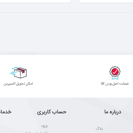
ﺿﻤﺎﻧﺖ اﺻﻞ ﺑﻮدن ﮐﺎﻟﺎ
اﻣﮑﺎن ﺗﺤﻮﯾﻞ اﮐﺴﭙﺮس
درباره ما
حساب کاربری
خدما
ورود
بلاگ