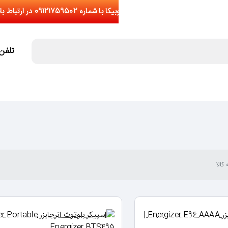
تلفن تما
کالا