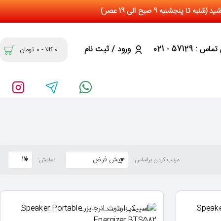
س : 57129 - 021
ورود / ثبت نام
0 کالا - 0 تومان
مرتب کردن براساس:
نمایش: