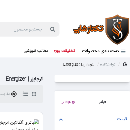
جهت مشاوره و خرید می توانید با شماره 57129-021 تماس بگیرید یا در بله یا روبیکا با شماره 09121759502 در ارتباط باشید (شنبه تا پنجشنبه 9 صبح الی 19 عصر)
جستجو
محصول
دسته بندی محصولات
تخفیفات ویژه
مطالب آموزشی
تولیدکننده
انرجایزر | Energizer
home
انرجایزر | Energizer
مقایسه 
فیلتر
بازنشانی
قیمت