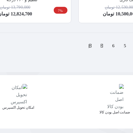
12,530,0 تومان
13,790,000 تومان
-7%
10,500 تومان
12,824,700 تومان
>|
>
6
5
اﻣﮑﺎن ﺗﺤﻮﯾﻞ اﮐﺴﭙﺮس
ﺿﻤﺎﻧﺖ اﺻﻞ ﺑﻮدن ﮐﺎﻟﺎ