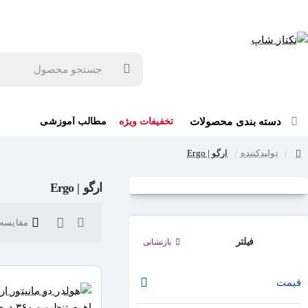
جهت مشاوره و خرید می توانید با شماره 57129-021 تماس بگیرید یا در بله یا روبیکا با شماره 09121759502 در ارتباط باشید (شنبه تا پنجشنبه 9 صبح الی 19 عصر)
جستجو
محصول
دسته بندی محصولات
تخفیفات ویژه
مطالب آموزشی
تولیدکننده
ارگو | Ergo
home
ارگو | Ergo
مقایسه ک
فیلتر
بازنشانی
قیمت