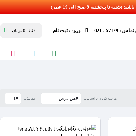
س : 57129 - 021
ورود / ثبت نام
0 کالا - 0 تومان
مرتب کردن براساس:
نمایش: