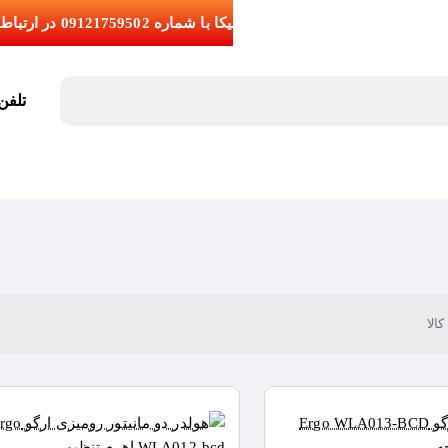
تلفن تما
الا