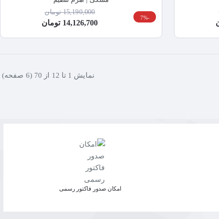
15,190,000 تومان
-7%
14,126,700 تومان
نمايش 1 تا 12 از 70 (6 صفحه)
امکان صدور فاکتور رسمی