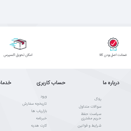
ﺿﻤﺎﻧﺖ اﺻﻞ ﺑﻮدن ﮐﺎﻟﺎ
اﻣﮑﺎن ﺗﺤﻮﯾﻞ اﮐﺴﭙﺮس
درباره ما
حساب کاربری
خدما
ورود
بلاگ
تاریخچه سفارش
سوالات متداول
بازاریاب ها
سیاست حفظ
حریم مشتری
خبرنامه
شرایط و قوانین
کارت هدیه