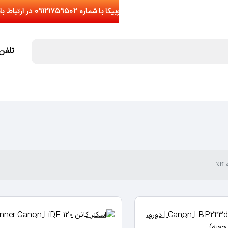
تلفن تما
کالا