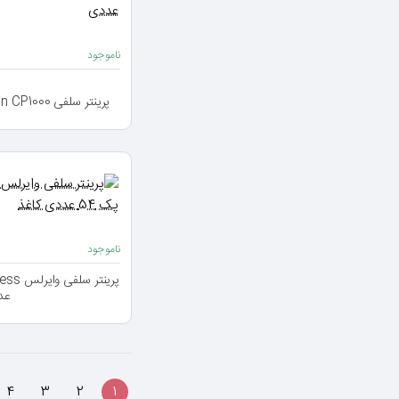
ناموجود
پرینتر سلفی Canon CP1000 بسته کاغذی 54 عددی
ناموجود
عد
4
3
2
1