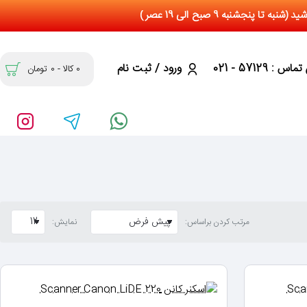
س : 57129 - 021
ورود / ثبت نام
0 کالا - 0 تومان
مرتب کردن براساس:
نمایش: