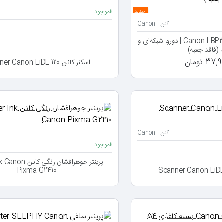
ناموجود
جدید
کنن | Canon
پرینتر لیزری کانن Canon LBP243dw | دورو، شبکه‌ای و
 (فاقد جعبه)
3 تومان
اسکنر کانن Scanner Canon LiDE 120
کنن | Canon
ناموجود
پرینتر جوهرافشان رنگی
Pixma G2410