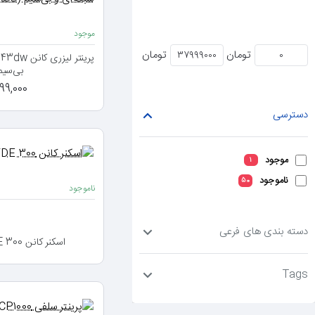
موجود
تومان
تومان
بی‌سیم
7,999,000
دسترسی
موجود
1
ناموجود
50
ناموجود
دسته بندی های فرعی
اسکنر کانن Scanner Canon LiDE 300
Tags