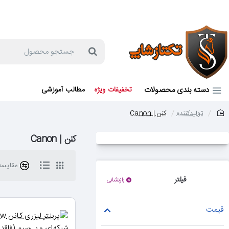
جهت مشاوره و خرید می توانید با شماره 57129-021 تماس بگیرید یا در بله یا روبیکا با شماره 09121759502 در ارتباط باشید (شنبه تا پنجشنبه 9 صبح الی 19 عصر)
جستجو
محصول
دسته بندی محصولات
تخفیفات ویژه
مطالب آموزشی
تولیدکننده
کنن | Canon
home
کنن | Canon
مقایسه 
فیلتر
بازنشانی
قیمت