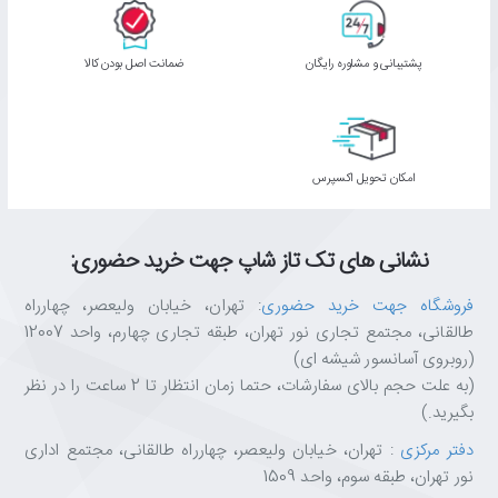
پشتیبانی و مشاوره رایگان
ﺿﻤﺎﻧﺖ اﺻﻞ ﺑﻮدن ﮐﺎﻟﺎ
اﻣﮑﺎن ﺗﺤﻮﯾﻞ اﮐﺴﭙﺮس
نشانی های تک تاز شاپ جهت خرید حضوری:
فروشگاه جهت خرید حضوری
: تهران، خیابان ولیعصر، چهارراه
طالقانی، مجتمع تجاری نور تهران، طبقه تجاری چهارم، واحد 12007
(روبروی آسانسور شیشه ای)
(به علت حجم بالای سفارشات، حتما زمان انتظار تا 2 ساعت را در نظر
بگیرید.)
دفتر مرکزی
: تهران، خیابان ولیعصر، چهارراه طالقانی، مجتمع اداری
نور تهران، طبقه سوم، واحد 1509