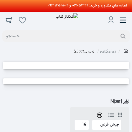
شماره های مشاوره و خرید: 57129-021 و 09121759502
جستجو
تولیدکننده
نیلپر | Nilper
home
نیلپر | Nilper