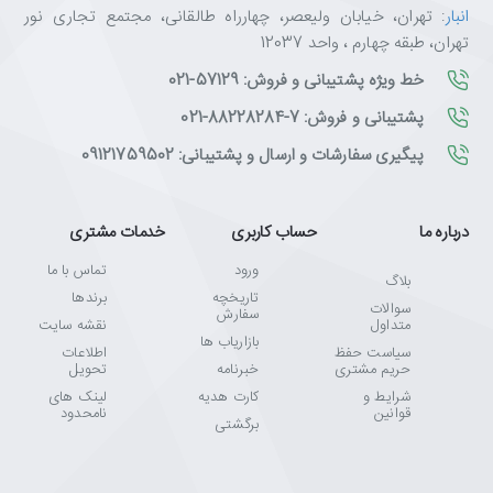
انبار
: تهران، خیابان ولیعصر، چهارراه طالقانی، مجتمع تجاری نور
تهران، طبقه چهارم ، واحد 12037
خط ویژه پشتیبانی و فروش: 57129-021
پشتیبانی و فروش: 7-88228284-021
پیگیری سفارشات و ارسال و پشتیبانی: 09121759502
درباره ما
حساب کاربری
خدمات مشتری
ورود
تماس با ما
بلاگ
تاریخچه
برندها
سوالات
سفارش
متداول
نقشه سایت
بازاریاب ها
سیاست حفظ
اطلاعات
حریم مشتری
خبرنامه
تحویل
شرایط و
کارت هدیه
لینک های
قوانین
نامحدود
برگشتی