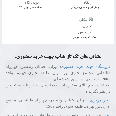
پشتیبانی و مشاوره رایگان
ﺿﻤﺎﻧﺖ اﺻﻞ ﺑﻮدن ﮐﺎﻟﺎ
اﻣﮑﺎن ﺗﺤﻮﯾﻞ اﮐﺴﭙﺮس
نشانی های تک تاز شاپ جهت خرید حضوری:
فروشگاه جهت خرید حضوری
: تهران، خیابان ولیعصر، چهارراه
طالقانی، مجتمع تجاری نور تهران، طبقه تجاری چهارم، واحد
12007 (روبروی آسانسور شیشه ای)
(به علت حجم بالای سفارشات، حتما زمان انتظار تا 2 ساعت را
در نظر بگیرید.)
دفتر مرکزی
: تهران، خیابان ولیعصر، چهارراه طالقانی، مجتمع
اداری نور تهران، طبقه سوم، واحد 1509
انبار
: تهران، خیابان ولیعصر، چهارراه طالقانی، مجتمع تجاری نور