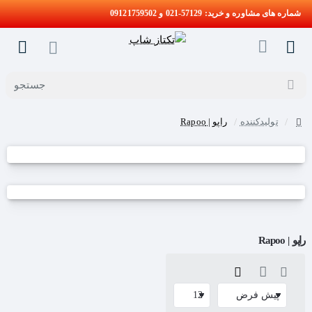
شماره های مشاوره و خرید: 57129-021 و 09121759502
جستجو
تولیدکننده
راپو | Rapoo
home
راپو | Rapoo