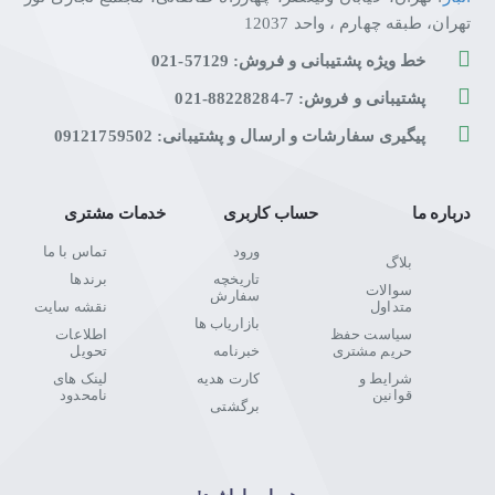
تهران، طبقه چهارم ، واحد 12037
خط ویژه پشتیبانی و فروش: 57129-021
پشتیبانی و فروش: 7-88228284-021
پیگیری سفارشات و ارسال و پشتیبانی: 09121759502
درباره ما
حساب کاربری
خدمات مشتری
ورود
تماس با ما
بلاگ
تاریخچه
برندها
سوالات
سفارش
متداول
نقشه سایت
بازاریاب ها
سیاست حفظ
اطلاعات
حریم مشتری
خبرنامه
تحویل
شرایط و
کارت هدیه
لینک های
قوانین
نامحدود
برگشتی