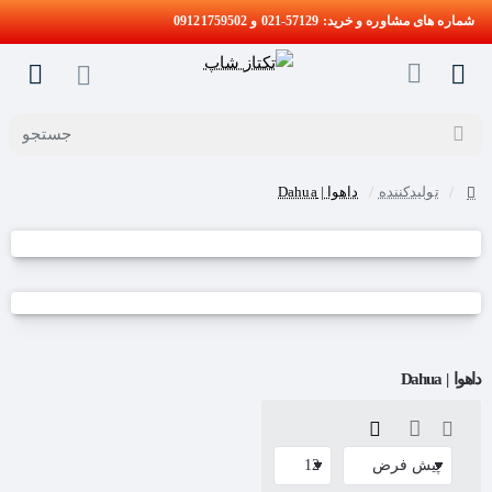
شماره های مشاوره و خرید: 57129-021 و 09121759502
جستجو
تولیدکننده
داهوا | Dahua
home
داهوا | Dahua