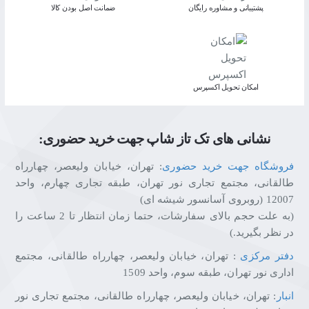
پشتیبانی و مشاوره رایگان
ﺿﻤﺎﻧﺖ اﺻﻞ ﺑﻮدن ﮐﺎﻟﺎ
اﻣﮑﺎن ﺗﺤﻮﯾﻞ اﮐﺴﭙﺮس
نشانی های تک تاز شاپ جهت خرید حضوری:
فروشگاه جهت خرید حضوری
: تهران، خیابان ولیعصر، چهارراه
طالقانی، مجتمع تجاری نور تهران، طبقه تجاری چهارم، واحد
12007 (روبروی آسانسور شیشه ای)
(به علت حجم بالای سفارشات، حتما زمان انتظار تا 2 ساعت را
در نظر بگیرید.)
دفتر مرکزی
: تهران، خیابان ولیعصر، چهارراه طالقانی، مجتمع
اداری نور تهران، طبقه سوم، واحد 1509
انبار
: تهران، خیابان ولیعصر، چهارراه طالقانی، مجتمع تجاری نور