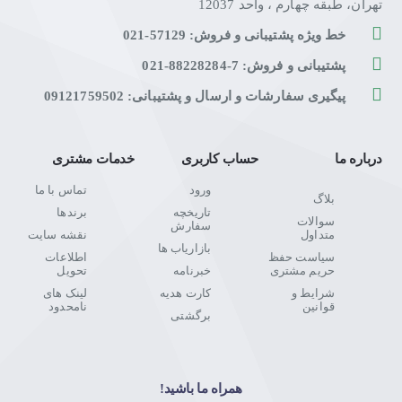
تهران، طبقه چهارم ، واحد 12037
خط ویژه پشتیبانی و فروش: 57129-021
پشتیبانی و فروش: 7-88228284-021
پیگیری سفارشات و ارسال و پشتیبانی: 09121759502
درباره ما
حساب کاربری
خدمات مشتری
ورود
تماس با ما
بلاگ
تاریخچه
برندها
سوالات
سفارش
متداول
نقشه سایت
بازاریاب ها
سیاست حفظ
اطلاعات
حریم مشتری
خبرنامه
تحویل
شرایط و
کارت هدیه
لینک های
قوانین
نامحدود
برگشتی
همراه ما باشید!