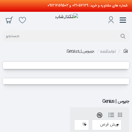
شماره های مشاوره و خرید: 57129-021 و 09121759502
جستجو
تولیدکننده
جنیوس | Genius
home
جنیوس | Genius