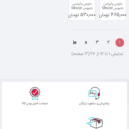
ماوس وایرلس
ماوس وایرلس
جنیوس Mouse
جنیوس Mouse
Genius NX-
Genius NX-7015
465,000 تومان
530,000 تومان
8006S
>|
>
3
2
1
نمايش 1 تا 12 از 26 (3 صفحه)
پشتیبانی و مشاوره رایگان
ﺿﻤﺎﻧﺖ اﺻﻞ ﺑﻮدن ﮐﺎﻟﺎ