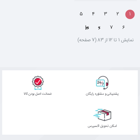
5
4
3
2
1
>|
>
7
6
نمايش 1 تا 12 از 83 (7 صفحه)
پشتیبانی و مشاوره رایگان
ﺿﻤﺎﻧﺖ اﺻﻞ ﺑﻮدن ﮐﺎﻟﺎ
اﻣﮑﺎن ﺗﺤﻮﯾﻞ اﮐﺴﭙﺮس