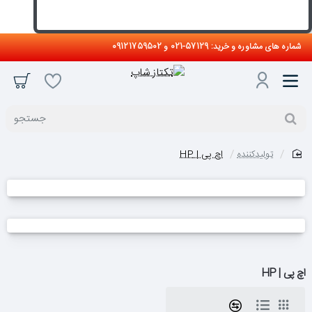
شماره های مشاوره و خرید: 57129-021 و 09121759502
جستجو
تولیدکننده
اچ پی | HP
home
اچ پی | HP