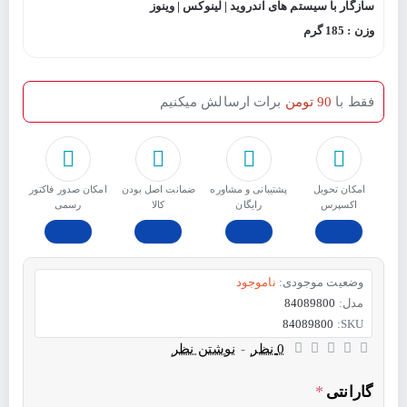
سازگار با سیستم های اندروید | لینوکس | وینوز
وزن : 185 گرم
فقط با
90 تومن
برات ارسالش میکنیم
امکان تحویل
پشتیبانی و مشاوره
ﺿﻤﺎﻧﺖ اﺻﻞ ﺑﻮدن
امکان صدور فاکتور
اکسپرس
رایگان
ﮐﺎﻟﺎ
رسمی
وضعیت موجودی:
ناموجود
مدل:
84089800
84089800
SKU:
0 نظر
-
نوشتن نظر
گارانتی