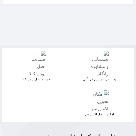
پشتیبانی و مشاوره رایگان
ﺿﻤﺎﻧﺖ اﺻﻞ ﺑﻮدن ﮐﺎﻟﺎ
اﻣﮑﺎن ﺗﺤﻮﯾﻞ اﮐﺴﭙﺮس