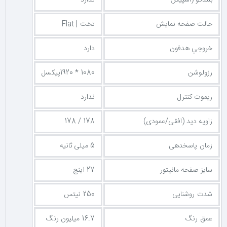
حالت صفحه نمایش
تخت | Flat
خروجي هدفون
دارد
رزولوشن
1080 * 1920پیکسل
ریموت کنترل
ندارد
زاویه دید (افقی/عمودی)
178 / 178
زمان پاسخدهی
5 میلی ثانیه
سایز صفحه مانیتور
27 اینچ
شدت روشنایی
250 نیتس
عمق رنگ
16.7 میلیون رنگ