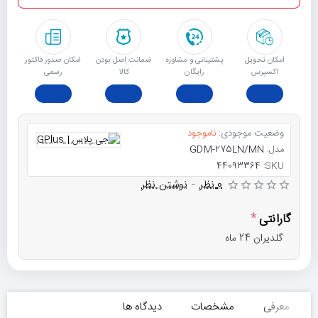
امکان تحویل
پشتیبانی و مشاوره
ﺿﻤﺎﻧﺖ اﺻﻞ ﺑﻮدن
امکان صدور فاکتور
اکسپرس
رایگان
ﮐﺎﻟﺎ
رسمی
وضعیت موجودی:
ناموجود
مدل:
GDM-275LN/MN
44093364
SKU:
0 نظر
-
نوشتن نظر
گارانتی
گلدیران 24 ماه
معرفی
مشخصات
دیدگاه ها