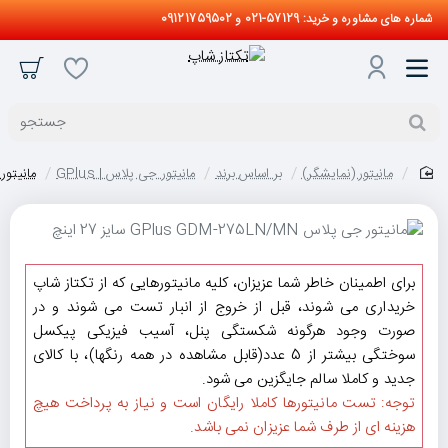
شماره های مشاوره و خرید: 57129-021 و 09121759502
جستجو
مانیتور (نمایشگر)
بر اساس برند
مانیتور جی پلاس | GPlus
مانیتور جی پلاس /MN
home
برای اطمینان خاطر شما عزیزان، کلیه مانیتورهایی که از تکتاز شاپ
خریداری می شوند، قبل از خروج از انبار تست می شوند و در
صورت وجود هرگونه شکستگی پنل، آسیب فیزیکی پیکسل
سوختگی بیشتر از 5 عدد(قابل مشاهده در همه رنگها)، با کالای
جدید و کاملا سالم جایگزین می شود.
توجه: تست مانیتورها کاملا رایگان است و نیاز به پرداخت هیچ
هزینه ای از طرف شما عزیزان نمی باشد.