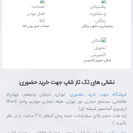
پشتیبانی و مشاوره رایگان
ﺿﻤﺎﻧﺖ اﺻﻞ ﺑﻮدن ﮐﺎﻟﺎ
اﻣﮑﺎن ﺗﺤﻮﯾﻞ اﮐﺴﭙﺮس
نشانی های تک تاز شاپ جهت خرید حضوری:
فروشگاه جهت خرید حضوری
: تهران، خیابان ولیعصر، چهارراه
طالقانی، مجتمع تجاری نور تهران، طبقه تجاری چهارم، واحد 12007
(روبروی آسانسور شیشه ای)
(به علت حجم بالای سفارشات، حتما زمان انتظار تا 2 ساعت را در نظر
بگیرید.)