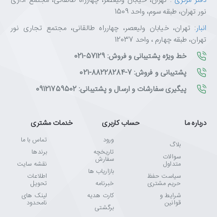
دفتر مرکزی
: تهران، خیابان ولیعصر، چهارراه طالقانی، مجتمع اداری
نور تهران، طبقه سوم، واحد 1509
انبار
: تهران، خیابان ولیعصر، چهارراه طالقانی، مجتمع تجاری نور
تهران، طبقه چهارم ، واحد 12037
خط ویژه پشتیبانی و فروش: 57129-021
پشتیبانی و فروش: 7-88228284-021
پیگیری سفارشات و ارسال و پشتیبانی: 09121759502
درباره ما
حساب کاربری
خدمات مشتری
ورود
تماس با ما
بلاگ
تاریخچه
برندها
سوالات
سفارش
متداول
نقشه سایت
بازاریاب ها
سیاست حفظ
اطلاعات
حریم مشتری
خبرنامه
تحویل
شرایط و
کارت هدیه
لینک های
قوانین
نامحدود
برگشتی