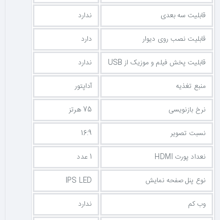
قابلیت سه بعدی
ندارد
قابلیت نصب روی دیوار
دارد
قابلیت پخش فیلم و موزیک از USB
ندارد
منبع تغذیه
آداپتور
نرخ بازنویسی
75 هرتز
نسبت تصویر
16:9
نعداد پورت HDMI
1 عدد
نوع پنل صفحه نمایش
IPS LED
وب کم
ندارد