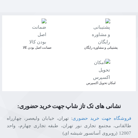
پشتیبانی و مشاوره رایگان
ﺿﻤﺎﻧﺖ اﺻﻞ ﺑﻮدن ﮐﺎﻟﺎ
اﻣﮑﺎن ﺗﺤﻮﯾﻞ اﮐﺴﭙﺮس
نشانی های تک تاز شاپ جهت خرید حضوری:
فروشگاه جهت خرید حضوری
: تهران، خیابان ولیعصر، چهارراه
طالقانی، مجتمع تجاری نور تهران، طبقه تجاری چهارم، واحد
12007 (روبروی آسانسور شیشه ای)