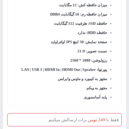
میزان حافظه کش: 12 مگابایت
میزان حافظه رم: 16 گیگابایت DDR4
حافظه SSD: ظرفیت 512 گیگابایت
حافظه HDD: ندارد
صفحه نمایش: 30 اینچ IPS اولتراواید
نسبت تصویر: 21:9
رزولوشن: 1080 * 2560
پورتها: LAN | USB 3 | HDMI In | HDMI Out | Speaker
مجهز به کیبورد و ماوس وایرلس
مجهز به وبکم
پایه آسانسوری
فقط با
249 تومن
برات ارسالش میکنیم