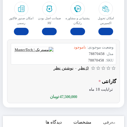
امکان تحویل
پشتیبانی و مشاوره
ﺿﻤﺎﻧﺖ اﺻﻞ ﺑﻮدن
امکان صدور فاکتور
اکسپرس
رایگان
ﮐﺎﻟﺎ
رسمی
وضعیت موجودی:
ناموجود
مدل:
78870458
78870458
SKU:
0 نظر
-
نوشتن نظر
گارانتی
ترابایت 18 ماه
47,500,000 تومان
معرفی
مشخصات
دیدگاه ها