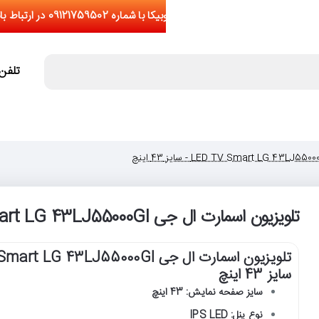
تلفن تما
تلویزیون اسمارت ال جی LED TV Smart LG 43LJ55000GI - سایز 43 اینچ
سایز 43 اینچ
سایز صفحه نمایش: 43 اینچ
نوع پنل: IPS LED