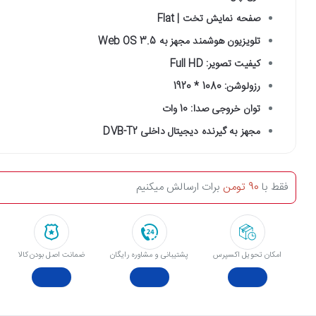
صفحه نمایش تخت | Flat
تلویزیون هوشمند مجهز به Web OS 3.5
کیفیت تصویر: Full HD
رزولوشن: 1080 * 1920
توان خروجی صدا: 10 وات
مجهز به گیرنده دیجیتال داخلی DVB-T2
فقط با
90 تومن
برات ارسالش میکنیم
امکان تحویل اکسپرس
پشتیبانی و مشاوره رایگان
ﺿﻤﺎﻧﺖ اﺻﻞ ﺑﻮدن ﮐﺎﻟﺎ