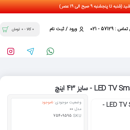
س : 57129 - 021
ورود / ثبت نام
0 کالا - 0 تومان
وضعیت موجودی:
ناموجود
تلویزیون اسمارت ال جی LED TV Smart LG 43LJ55000GI -
مدل:
00
75409595
SKU: