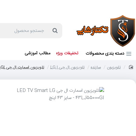
جهت مشاوره و خرید می توانید با شماره 57129-021 تماس بگیرید یا در بله یا روبیکا با شماره 09121759502 در ارتباط باشید (شنبه تا پنجشنبه 9 صبح الی 19 عصر)
جستجو
محصول
دسته بندی محصولات
تخفیفات ویژه
مطالب آموزشی
تلویزیون
سازنده
تلویزیون ال جی | LG
تلویزیون اسمارت ال جی LED TV Smart LG 43LJ55000GI - سایز 43 اینچ
home