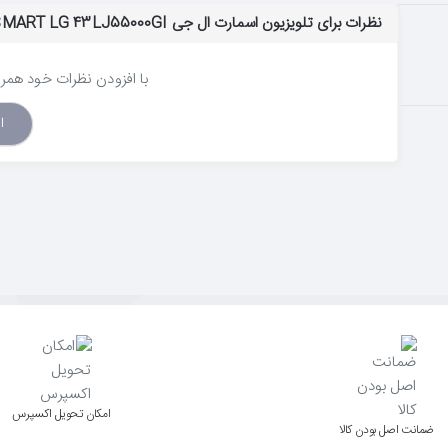
Resolution Upscaler
نظرات برای تلویزیون اسمارت ال جی LED TV SMART LG 43LJ55000GI - سایز 43 اینچ
ت تصویر» که کیفیت تصویر را هرچه باشد ارتقا می‌دهد و بهینه می‌کند، از تماشای همه نو
با افزودن نظرات خود همراه
گسترش فضا با صدای Virtual Surround
ا
اتصال حافظه USB برای مشاهده محتوا
لذت صدا و تصویر باکیفیت، تنها از طریق یک کابل HDMI
بازی‌های داخلی اوقات فراغت شما را پرشورتر می‌کند
Built-in Games
روی صفحه تلویزیون بزرگتان لذت ببرید. اکنون می‌توانید با مراجعه به وب‌سایت ال‌جی، 
اﻣﮑﺎن ﺗﺤﻮﯾﻞ اﮐﺴﭙﺮس
ﺿﻤﺎﻧﺖ اﺻﻞ ﺑﻮدن ﮐﺎﻟﺎ