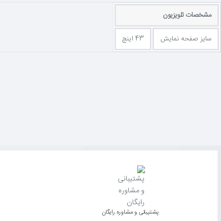
با «ارتقا دهنده کیفی
مشخصات تلویزیون
سایز صفحه نمایش
43 اینچ
فناوری Virtual Surround ال‌جی میدان گسترده‌ای را ایجاد می‌کند که تجربه دیداری و شنیداری را بهبود می‌بخشد. با فناوری صدای Virtual Surround، آهنگ‌ها و فیلم‌های مورد علاقه‌تان را در سطحی بالاتر پخش کنید.
'کافی است یک حافظه USB یا هارد اکسترنال حاوی فیلم، عکس و موسیقی را وارد درگاه USB کنید تا فایل‌های خود را مشاهده و پخش کنید.
فناوری HDMI - رابط چندرسانه‌ای با کیفیت بالا نوعی استاندارد رابط مدرن است که امکان انتقال انواع مختلفی از سیگنال‌های صوتی و تصویری را با تنها یک کابل فراهم می‌سازد و تلویزیون Full HD ال‌جی شما را به سایر دستگاه‌ها متصل می‌کند.
با بازی‌های داخلی می‌توانید از سرگرمی‌های مختلفی بر 
پشتیبانی و مشاوره رایگان