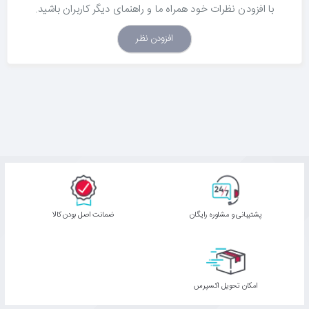
با افزودن نظرات خود همراه ما و راهنمای دیگر کاربران باشید.
افزودن نظر
پشتیبانی و مشاوره رایگان
ﺿﻤﺎﻧﺖ اﺻﻞ ﺑﻮدن ﮐﺎﻟﺎ
اﻣﮑﺎن ﺗﺤﻮﯾﻞ اﮐﺴﭙﺮس