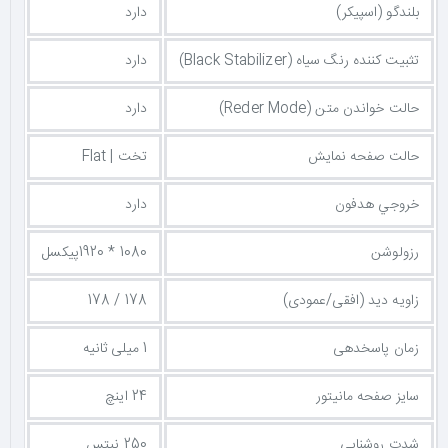
بلندگو (اسپیکر)
دارد
تثبیت کننده رنگ سیاه (Black Stabilizer)
دارد
حالت خواندن متن (Reder Mode)
دارد
حالت صفحه نمایش
تخت | Flat
خروجي هدفون
دارد
رزولوشن
1080 * 1920پیکسل
زاویه دید (افقی/عمودی)
178 / 178
زمان پاسخدهی
1 میلی ثانیه
سایز صفحه مانیتور
24 اینچ
شدت روشنایی
250 نیتس