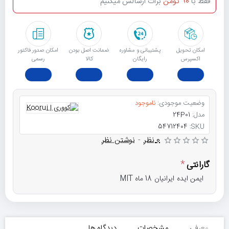
فقط با
90 تومن
برات ارسالش میکنیم
امکان تحویل
پشتیبانی و مشاوره
ﺿﻤﺎﻧﺖ اﺻﻞ ﺑﻮدن
امکان صدور فاکتور
اکسپرس
رایگان
ﮐﺎﻟﺎ
رسمی
وضعیت موجودی:
ناموجود
مدل:
24P01
54712404
SKU:
0 نظر
-
نوشتن نظر
گارانتی
ایمن ایده ایرانیان 18 ماه MIT
معرفی
مشخصات
دیدگاه ها