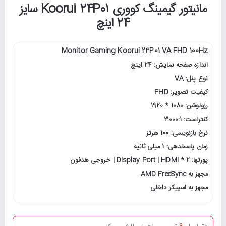
مانیتور گیمینگ کووری Koorui 24P01 سایز
24 اینچ
Monitor Gaming Koorui 24P01 VA FHD 100Hz
اندازه صفحه نمایش: 24 اینچ
نوع پنل: VA
کیفیت تصویر: FHD
رزولوشن: 1080 * 1920
کنتراست: 3000:1
نرخ بازنویسی: 100 هرتز
زمان پاسخدهی: 1 میلی ثانیه
پورتها: Display Port | HDMI * 2 | خروجی هدفون
مجهز به AMD FreeSync
مجهز به اسپیکر داخلی