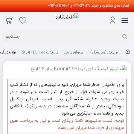
شماره های مشاوره و خرید: 57129-021 و 09121759502
جستجو
مانیتور (نمایشگر)
بر اساس برند
مانیتور کووری | Koorui
مانیتور گیمینگ کووری 
home
برای اطمینان خاطر شما عزیزان، کلیه مانیتورهایی که از تکتاز شاپ
خریداری می شوند، قبل از خروج از انبار تست می شوند و در
صورت وجود هرگونه شکستگی پنل، آسیب فیزیکی پیکسل
سوختگی بیشتر از 5 عدد(قابل مشاهده در همه رنگها)، با کالای
جدید و کاملا سالم جایگزین می شود.
توجه: تست مانیتورها کاملا رایگان است و نیاز به پرداخت هیچ
هزینه ای از طرف شما عزیزان نمی باشد.