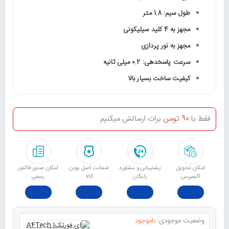
طول سیم: 1.8 متر
مجهز به 4 کلید سیلیکونی
مجهز به نور پردازی
سرعت پاسخدهی: 0.2 میلی ثانیه
کیفیت ساخت بسیار بالا
فقط با
90 تومن
برات ارسالش میکنیم
امکان تحویل
پشتیبانی و مشاوره
ﺿﻤﺎﻧﺖ اﺻﻞ ﺑﻮدن
امکان صدور فاکتور
اکسپرس
رایگان
ﮐﺎﻟﺎ
رسمی
وضعیت موجودی:
ناموجود