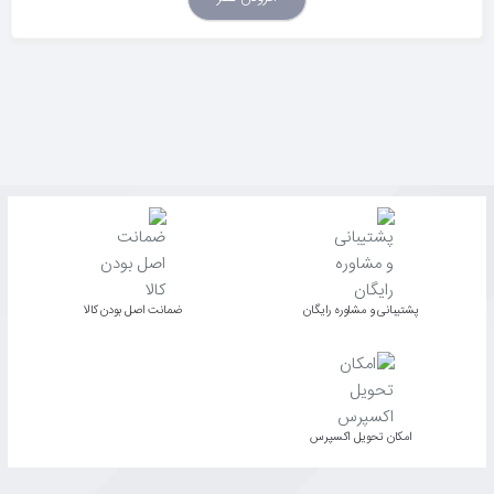
پشتیبانی و مشاوره رایگان
ﺿﻤﺎﻧﺖ اﺻﻞ ﺑﻮدن ﮐﺎﻟﺎ
اﻣﮑﺎن ﺗﺤﻮﯾﻞ اﮐﺴﭙﺮس