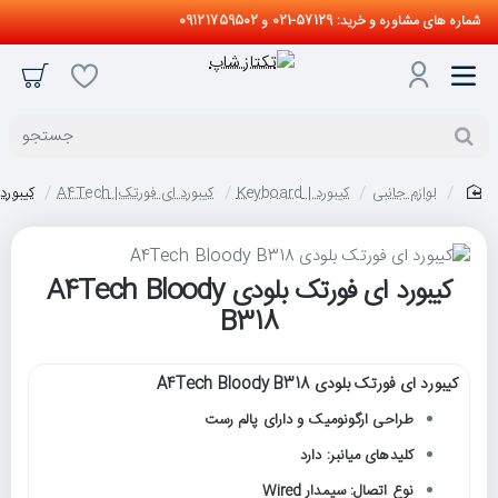
شماره های مشاوره و خرید: 57129-021 و 09121759502
جستجو
لوازم جانبی
کیبورد | Keyboard
کیبورد ای فورتک| A4Tech
کیبورد ای 
home
کیبورد ای فورتک بلودی A4Tech Bloody
B318
کیبورد ای فورتک بلودی A4Tech Bloody B318
طراحی ارگونومیک و دارای پالم رست
کلیدهای میانبر: دارد
نوع اتصال: سیمدار Wired