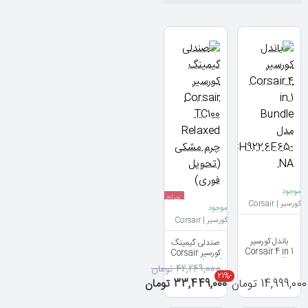
موجود
حراج
کورسیر | Corsair
موجود
کورسیر | Corsair
باندل کورسیر
صندلی گیمینگ
Corsair 4 in 1
کورسیر Corsair
Bundle مدل
TC100 Relaxed
42,249,000 تومان
CH9226F65-NA
چرم مشکی (تحویل
-21%
14,999,000 تومان
33,449,000 تومان
فوری)