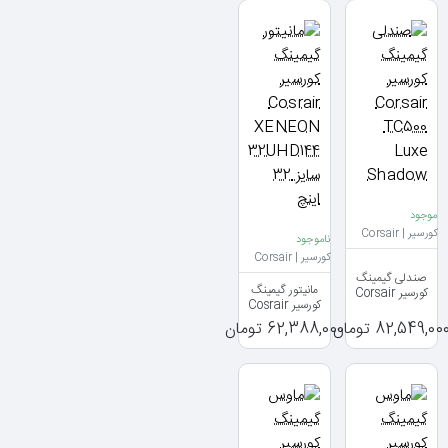
موجود
کورسیر | Corsair
ناموجود
کورسیر | Corsair
صندلی گیمینگ
مانیتور گیمینگ
کورسیر Corsair
کورسیر Cosrair
TC500 Luxe
XENEON
Shadow
82,549,00 تومان
62,388,000 تومان
32UHD144 سایز
32 اینچ