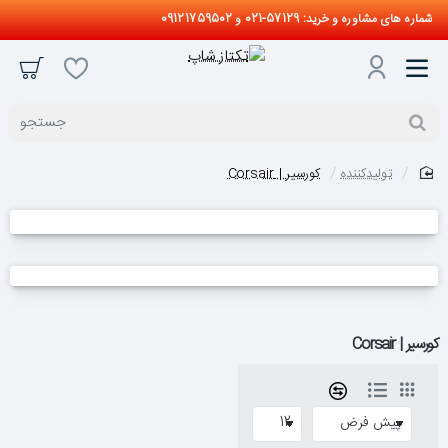
شماره های مشاوره و خرید: 57129-021 و 09121759502
جستجو
تولیدکننده
کورسیر | Corsair
home
کورسیر | Corsair