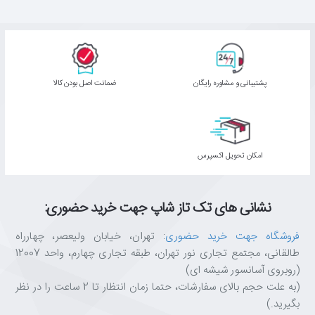
پشتیبانی و مشاوره رایگان
ﺿﻤﺎﻧﺖ اﺻﻞ ﺑﻮدن ﮐﺎﻟﺎ
اﻣﮑﺎن ﺗﺤﻮﯾﻞ اﮐﺴﭙﺮس
نشانی های تک تاز شاپ جهت خرید حضوری:
فروشگاه جهت خرید حضوری
: تهران، خیابان ولیعصر، چهارراه
طالقانی، مجتمع تجاری نور تهران، طبقه تجاری چهارم، واحد 12007
(روبروی آسانسور شیشه ای)
(به علت حجم بالای سفارشات، حتما زمان انتظار تا 2 ساعت را در نظر
بگیرید.)