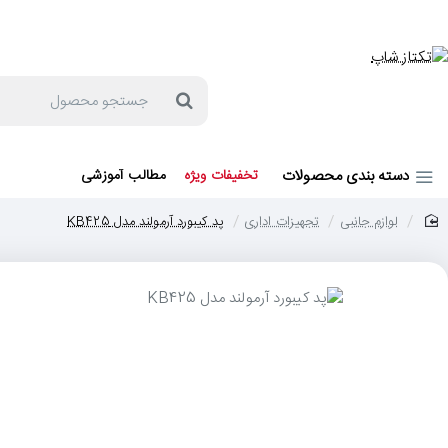
جهت مشاوره و خرید می توانید با شماره 57129-021 تماس بگیرید یا در بله یا روبیکا با شماره 09121759502 در ارتباط باشید (شنبه تا پنجشنبه 9 صبح الی 19 عصر)
جستجو
محصول
دسته بندی محصولات
تخفیفات ویژه
مطالب آموزشی
لوازم جانبی
تجهیزات اداری
پد کیبورد آرمولند مدل KB425
home