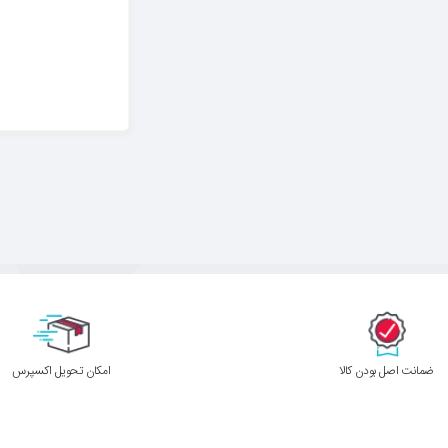
ﺿﻤﺎﻧﺖ اﺻﻞ ﺑﻮدن ﮐﺎﻟﺎ
اﻣﮑﺎن ﺗﺤﻮﯾﻞ اﮐﺴﭙﺮس