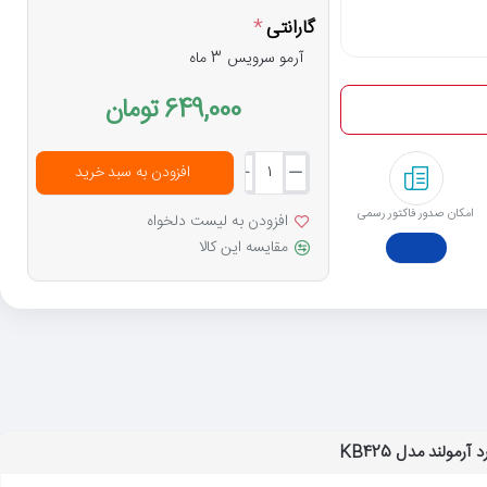
گارانتی
آرمو سرویس 3 ماه
649,000 تومان
افزودن به سبد خرید
امکان صدور فاکتور رسمی
افزودن به لیست دلخواه
مقایسه این کالا
رمولند مدل KB425