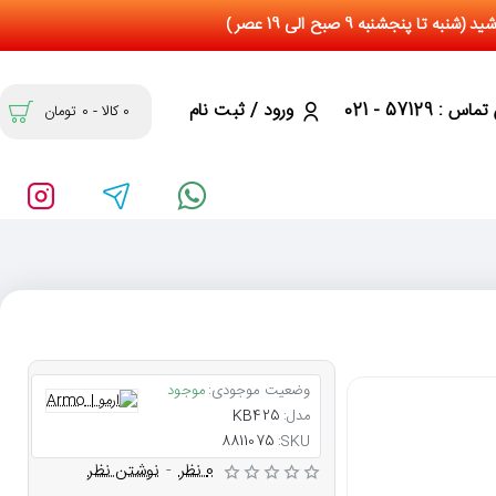
س : 57129 - 021
ورود / ثبت نام
0 کالا - 0 تومان
وضعیت موجودی:
موجود
مدل:
KB425
8811075
SKU:
0 نظر
-
نوشتن نظر