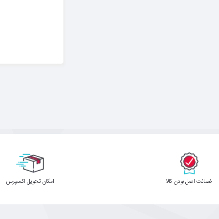
ﺿﻤﺎﻧﺖ اﺻﻞ ﺑﻮدن ﮐﺎﻟﺎ
اﻣﮑﺎن ﺗﺤﻮﯾﻞ اﮐﺴﭙﺮس