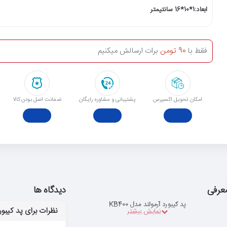
ابعاد:1*10*16 سانتیمتر
فقط با
90 تومن
برات ارسالش میکنیم
امکان تحویل اکسپرس
پشتیبانی و مشاوره رایگان
ﺿﻤﺎﻧﺖ اﺻﻞ ﺑﻮدن ﮐﺎﻟﺎ
عرفی
دیدگاه ها
پد کیبورد آرمولند مدل KB400
نظرات برای پد کیبورد آ