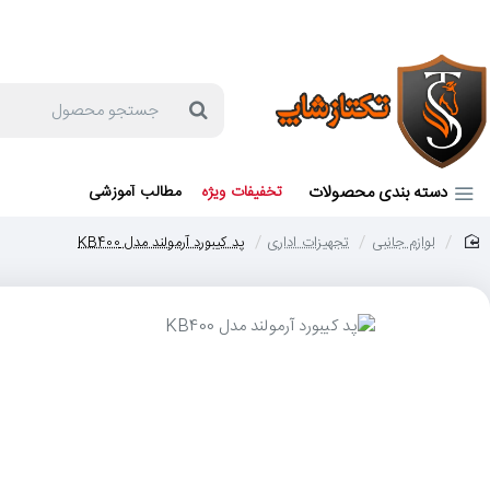
جهت مشاوره و خرید می توانید با شماره 57129-021 تماس بگیرید یا در بله یا روبیکا با شماره 09121759502 در ارتباط باشید (شنبه تا پنجشنبه 9 صبح الی 19 عصر)
جستجو
محصول
دسته بندی محصولات
تخفیفات ویژه
مطالب آموزشی
لوازم جانبی
تجهیزات اداری
پد کیبورد آرمولند مدل KB400
home