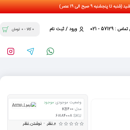
س : 57129 - 021
ورود / ثبت نام
0 کالا - 0 تومان
وضعیت موجودی:
موجود
مدل:
KB400
68184008
SKU:
0 نظر
-
نوشتن نظر