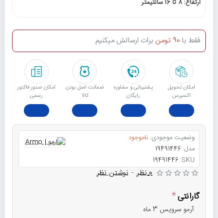
ارتفاع: 8 تا 16 سانتیمتر
فقط با
90 تومن
برات ارسالش میکنیم
امکان تحویل
پشتیبانی و مشاوره
ﺿﻤﺎﻧﺖ اﺻﻞ ﺑﻮدن
امکان صدور فاکتور
اکسپرس
رایگان
ﮐﺎﻟﺎ
رسمی
وضعیت موجودی:
ناموجود
مدل:
19491446
19491446
SKU:
0 نظر
-
نوشتن نظر
گارانتی
آرمو سرویس 3 ماه