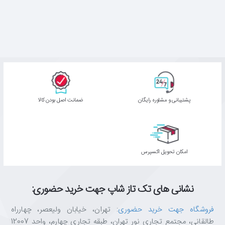
پشتیبانی و مشاوره رایگان
ﺿﻤﺎﻧﺖ اﺻﻞ ﺑﻮدن ﮐﺎﻟﺎ
اﻣﮑﺎن ﺗﺤﻮﯾﻞ اﮐﺴﭙﺮس
نشانی های تک تاز شاپ جهت خرید حضوری:
فروشگاه جهت خرید حضوری
: تهران، خیابان ولیعصر، چهارراه
طالقانی، مجتمع تجاری نور تهران، طبقه تجاری چهارم، واحد 12007