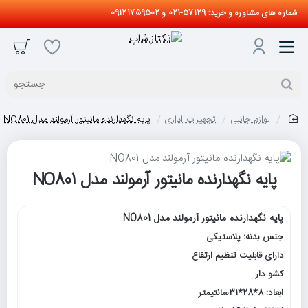
شماره های مشاوره و خرید: 57129-021 و 09121759502
جستجو
لوازم جانبی
تجهیزات اداری
پایه نگهدارنده مانیتور آرمولند مدل NO801
home
پایه نگهدارنده مانیتور آرمولند مدل NO801
پایه نگهدارنده مانیتور آرمولند مدل NO801
جنس بدنه: پلاستیکی
دارای قابلیت تنظیم ارتفاع
کشو دار
ابعاد: 8*28*31سانتیمتر