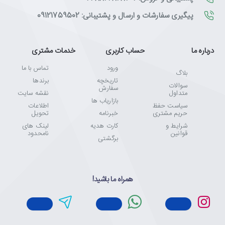
پیگیری سفارشات و ارسال و پشتیبانی: 09121759502
درباره ما
حساب کاربری
خدمات مشتری
ورود
تماس با ما
بلاگ
تاریخچه
برندها
سوالات
سفارش
متداول
نقشه سایت
بازاریاب ها
سیاست حفظ
اطلاعات
حریم مشتری
خبرنامه
تحویل
شرایط و
کارت هدیه
لینک های
قوانین
نامحدود
برگشتی
همراه ما باشید!