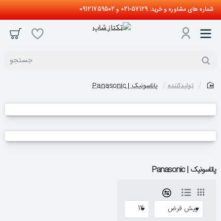
شماره های مشاوره و خرید: 57129-021 و 09121759502
جستجو
تولیدکننده
پاناسونیک | Panasonic
home
پاناسونیک | Panasonic