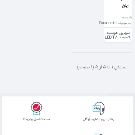
ناموجود
پاناسونیک | Panasonic
تلویزیون هوشمند
پاناسونیک LED TV
Panasonic
55DS630 سایز
55 اینچ
نمايش 1 تا 5 از 5 (1 صفحه)
پشتیبانی و مشاوره رایگان
ﺿﻤﺎﻧﺖ اﺻﻞ ﺑﻮدن ﮐﺎﻟﺎ