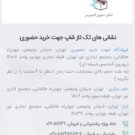
اﻣﮑﺎن ﺗﺤﻮﯾﻞ اﮐﺴﭙﺮس
نشانی های تک تاز شاپ جهت خرید حضوری:
فروشگاه جهت خرید حضوری
: تهران، خیابان ولیعصر، چهارراه
طالقانی، مجتمع تجاری نور تهران، طبقه تجاری چهارم، واحد 12007
(روبروی آسانسور شیشه ای)
(به علت حجم بالای سفارشات، حتما زمان انتظار تا 2 ساعت را در نظر
بگیرید.)
دفتر مرکزی
: تهران، خیابان ولیعصر، چهارراه طالقانی، مجتمع اداری
نور تهران، طبقه سوم، واحد 1509
انبار
: تهران، خیابان ولیعصر، چهارراه طالقانی، مجتمع تجاری نور
تهران، طبقه چهارم ، واحد 12037
خط ویژه پشتیبانی و فروش: 57129-021
پشتیبانی و فروش: 7-88228284-021