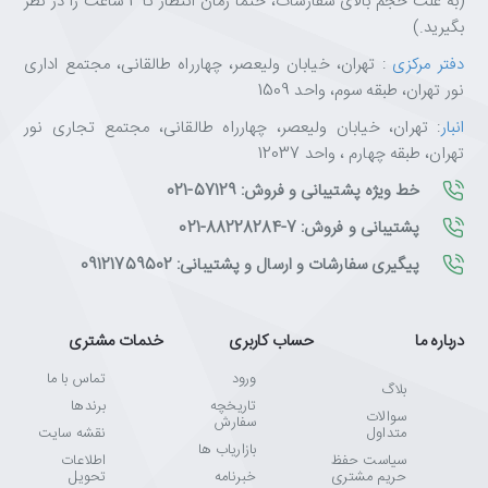
(به علت حجم بالای سفارشات، حتما زمان انتظار تا 2 ساعت را در نظر
بگیرید.)
دفتر مرکزی
: تهران، خیابان ولیعصر، چهارراه طالقانی، مجتمع اداری
نور تهران، طبقه سوم، واحد 1509
انبار
: تهران، خیابان ولیعصر، چهارراه طالقانی، مجتمع تجاری نور
تهران، طبقه چهارم ، واحد 12037
خط ویژه پشتیبانی و فروش: 57129-021
پشتیبانی و فروش: 7-88228284-021
پیگیری سفارشات و ارسال و پشتیبانی: 09121759502
درباره ما
حساب کاربری
خدمات مشتری
ورود
تماس با ما
بلاگ
تاریخچه
برندها
سوالات
سفارش
متداول
نقشه سایت
بازاریاب ها
سیاست حفظ
اطلاعات
حریم مشتری
خبرنامه
تحویل