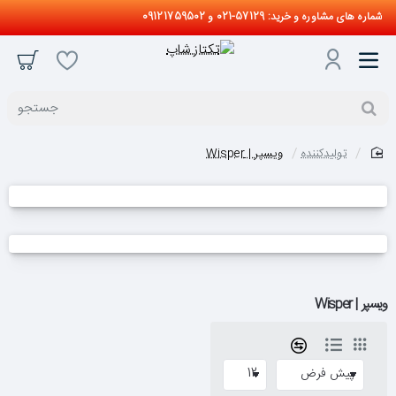
شماره های مشاوره و خرید: 57129-021 و 09121759502
جستجو
تولیدکننده
ویسپر | Wisper
home
ویسپر | Wisper