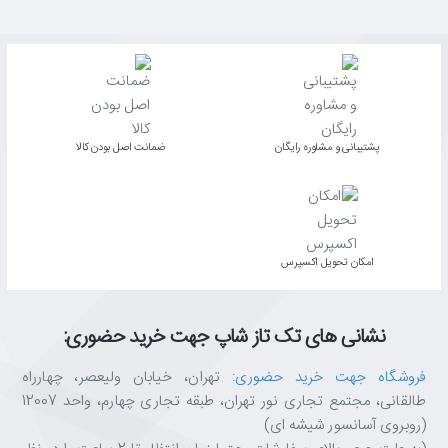
پشتیبانی و مشاوره رایگان
ﺿﻤﺎﻧﺖ اﺻﻞ ﺑﻮدن ﮐﺎﻟﺎ
اﻣﮑﺎن ﺗﺤﻮﯾﻞ اﮐﺴﭙﺮس
نشانی های تک تاز شاپ جهت خرید حضوری:
فروشگاه جهت خرید حضوری
: تهران، خیابان ولیعصر، چهارراه
طالقانی، مجتمع تجاری نور تهران، طبقه تجاری چهارم، واحد 12007
(روبروی آسانسور شیشه ای)