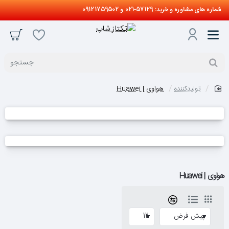
شماره های مشاوره و خرید: 57129-021 و 09121759502
جستجو
تولیدکننده
هواوی | Huawei
home
هواوی | Huawei