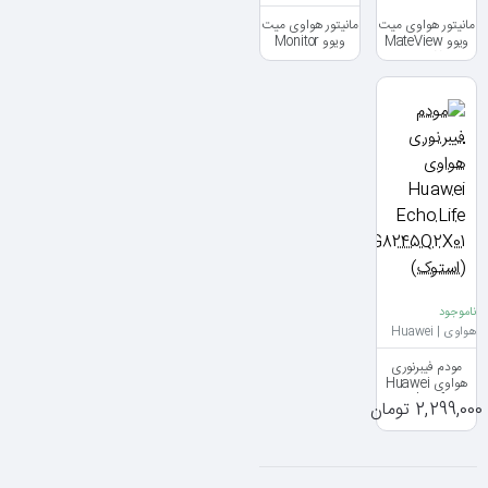
مانیتور هواوی میت
مانیتور هواوی میت
ویوو MateView
ویوو Monitor
Huawei
GT27
MateView سایز
28 اینچ
ناموجود
هواوی | Huawei
مودم فیبرنوری
هواوی Huawei
EchoLife
2,299,000 تومان
HG8245Q2X01
(استوک)