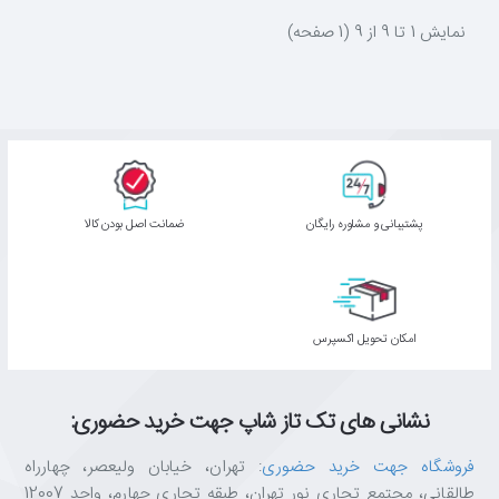
نمايش 1 تا 9 از 9 (1 صفحه)
پشتیبانی و مشاوره رایگان
ﺿﻤﺎﻧﺖ اﺻﻞ ﺑﻮدن ﮐﺎﻟﺎ
اﻣﮑﺎن ﺗﺤﻮﯾﻞ اﮐﺴﭙﺮس
نشانی های تک تاز شاپ جهت خرید حضوری:
فروشگاه جهت خرید حضوری
: تهران، خیابان ولیعصر، چهارراه
طالقانی، مجتمع تجاری نور تهران، طبقه تجاری چهارم، واحد 12007