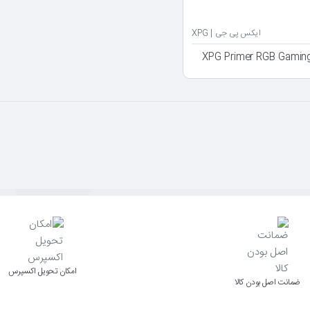
ایکس پی جی | XPG
اﻣﮑﺎن ﺗﺤﻮﯾﻞ اﮐﺴﭙﺮس
ﺿﻤﺎﻧﺖ اﺻﻞ ﺑﻮدن ﮐﺎﻟﺎ