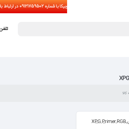
تلفن تما
کالا