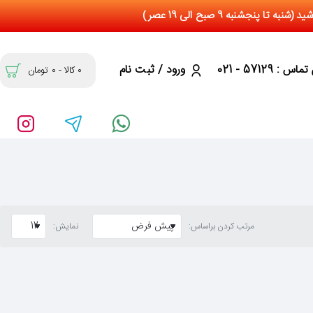
س : 57129 - 021
ورود / ثبت نام
0 کالا - 0 تومان
مرتب کردن براساس:
نمایش: