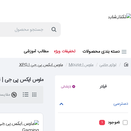
جهت مشاوره و خرید می توانید با شماره 57129-021 تماس بگیرید یا در بله یا روبیکا با شماره 09121759502 در ارتباط باشید (شنبه تا پنجشنبه 9 صبح الی 19 عصر)
جستجو
محصول
دسته بندی محصولات
تخفیفات ویژه
مطالب آموزشی
لوازم جانبی
ماوس | Mouse
ماوس ایکس پی جی | XPG
home
ماوس ایکس پی جی | XPG
فیلتر
بازنشانی
مقایسه 
دسترسی
ناموجود
1