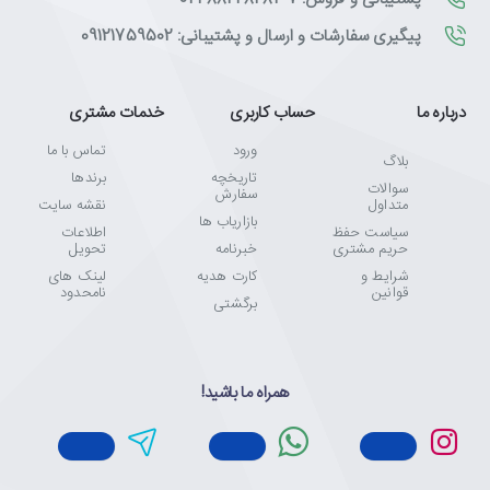
پیگیری سفارشات و ارسال و پشتیبانی: 09121759502
درباره ما
حساب کاربری
خدمات مشتری
ورود
تماس با ما
بلاگ
تاریخچه
برندها
سوالات
سفارش
متداول
نقشه سایت
بازاریاب ها
سیاست حفظ
اطلاعات
حریم مشتری
خبرنامه
تحویل
شرایط و
کارت هدیه
لینک های
قوانین
نامحدود
برگشتی
همراه ما باشید!