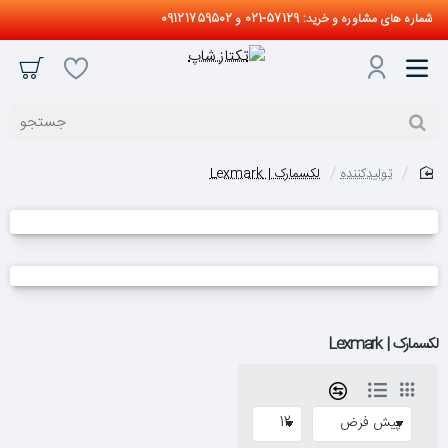
شماره های مشاوره و خرید: 57129-021 و 09121759502
جستجو
تولیدکننده
لکسمارک | Lexmark
home
لکسمارک | Lexmark