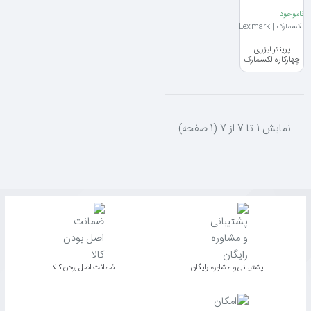
ناموجود
لکسمارک | Lexmark
پرینتر لیزری
چهارکاره لکسمارک
Laser Printer All
in One Lexmark
MX717de
نمايش 1 تا 7 از 7 (1 صفحه)
پشتیبانی و مشاوره رایگان
ﺿﻤﺎﻧﺖ اﺻﻞ ﺑﻮدن ﮐﺎﻟﺎ